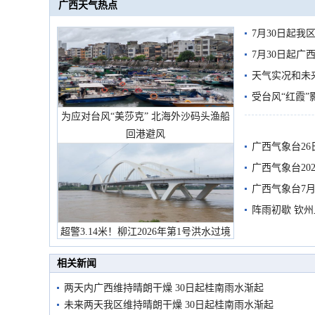
广西天气热点
7月30日起
7月30日起
天气实况和未
受台风“红霞”
为应对台风“美莎克” 北海外沙码头渔船
有较强降雨
回港避风
广西气象台26
广西气象台20
预警
广西气象台7月
阵雨初歇 钦
超警3.14米！柳江2026年第1号洪水过境
市民在堤岸见证汛况
相关新闻
两天内广西维持晴朗干燥 30日起桂南雨水渐起
未来两天我区维持晴朗干燥 30日起桂南雨水渐起