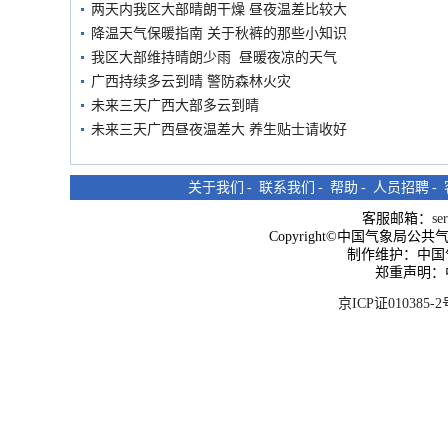
两天内我区大部晴朗干燥 昼夜温差比较大
降温天气保暖指南 关于秋裤的那些小知识
我区大部维持晴朗少雨 昼暖夜凉的天气
广西持续多云到晴 警防森林火灾
未来三天广西大部多云到晴
未来三天广西昼夜温差大 养生贴士请收好
关于我们
-
联系我们
-
帮助
-
人员招聘
-
客服邮箱：
se
Copyright©中国气象局公共气象服
制作维护：中国
郑重声明：
京ICP证010385-2