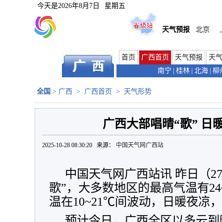
今天是
2026年8月7日
星期五
天气预报
北京
首页
广西首页
天气预报
天
南宁
|
桂林
|
北海
|
柳
全国
>
广西
>
广西首页
>
天气形势
广西大部唱晴“歌” 日
2025-10-28 08:30:20 来源：
中国天气网广西站
中国天气网广西站讯 昨日（2
歌”，大多数地区的最高气温有24
温在10~21℃间波动，
日暖夜凉，
预计今日，广西全区以多云到