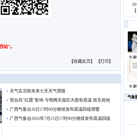
2
【
西站”。
大暑
【
收藏此页
】 【
打印
】
大暑
天气实况和未来七天天气预报
气象
受台风“红霞”影响 今明两天我区大部有高温 桂东局地
有较强降雨
广西气象台26日17时00分继续发布高温四级预警
广西气象台2026年7月25日17时00分继续发布高温四级
船
预警