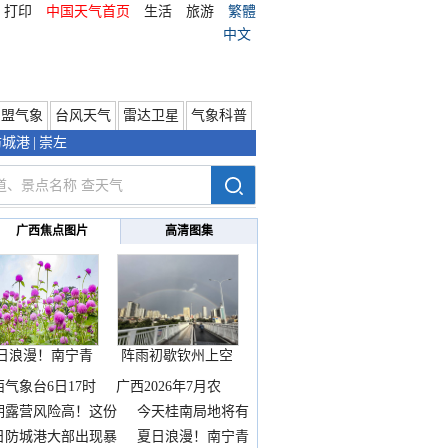
打印
中国天气首页
生活
旅游
繁體
中文
东盟气象
台风天气
雷达卫星
气象科普
防城港
|
崇左
广西焦点图片
高清图集
日浪漫！南宁青
阵雨初歇钦州上空
秀山
邂逅
西气象台6日17时
广西2026年7月农
期露营风险高！这份
今天桂南局地将有
雨
日防城港大部出现暴
夏日浪漫！南宁青