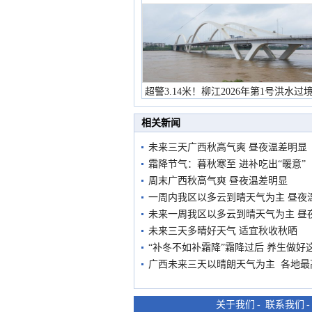
超警3.14米！柳江2026年第1号洪水过
市民在堤岸见证汛况
相关新闻
未来三天广西秋高气爽 昼夜温差明显
霜降节气：暮秋寒至 进补吃出“暖意”
周末广西秋高气爽 昼夜温差明显
一周内我区以多云到晴天气为主 昼夜
未来一周我区以多云到晴天气为主 昼
未来三天多晴好天气 适宜秋收秋晒
“补冬不如补霜降”霜降过后 养生做好
广西未来三天以晴朗天气为主 各地最
关于我们
-
联系我们