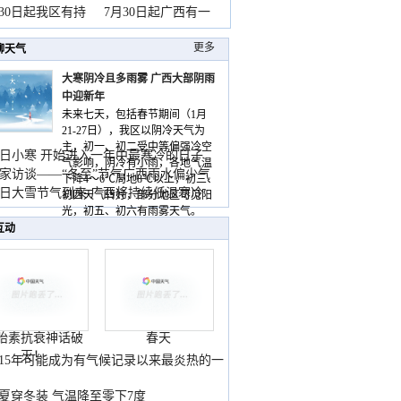
山
月30日起我区有持
7月30日起广西有一
更多
聊天气
大寒阴冷且多雨雾 广西大部阴雨
中迎新年
未来七天，包括春节期间（1月
21-27日），我区以阴冷天气为
主，初一、初二受中等偏强冷空
日小寒 开始进入一年中最寒冷的日子
气影响，阴冷有小雨，各地气温
家访谈——“冬至”节气广西雨水偏少气
下降4～6℃局地8℃以上，初三、
低
日大雪节气到来 广西将持续低温寒冷
初四天气转好，部分地区可见阳
气
光，初五、初六有雨雾天气。
互动
胎素抗衰神话破
春天
灭！
015年可能成为有气候记录以来最炎热的一
夏穿冬装 气温降至零下7度