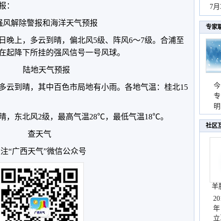
预报：
秀
7
强风解除警报和海洋天气预报
专家
日晚上，多云到晴，偏北风5级、阵风6～7级。合浦至
在起降下所挂的强风信号一号风球。
陆地天气预报
今
区多云到晴，其中百色市局地有小雨。各地气温：桂北15
专
温
明
，东北风2级，最高气温28℃，最低气温18℃。
天
社区
查天气
注“广西天气”微信公众号
羊
2
年
立