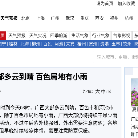
设为首页
加入收藏
天气预报
北京
上海
广州
武汉
重庆
西安
福州
杭州
首页
天气预报
天气实况
四季旅游
生活气象
行业气象
气象影视
南宁
|
桂林
|
北海
|
柳州
|
百色
|
河池
|
来宾
|
梧州
|
贺州
|
贵港
|
玉林
|
钦州
|
部多云到晴 百色局地有小雨
站
大
中
【字体：
小
】
8时到今天08时，广西大部多云到晴，百色市和河池市
夏
，除了百色市局地有小雨，广西大部仍将持续干燥少雨
广
活动，不过午后紫外线强烈，外出需要注意防晒；各地
汛
但早晚持续较凉体感，需要注意防寒保暖。
暴
昨