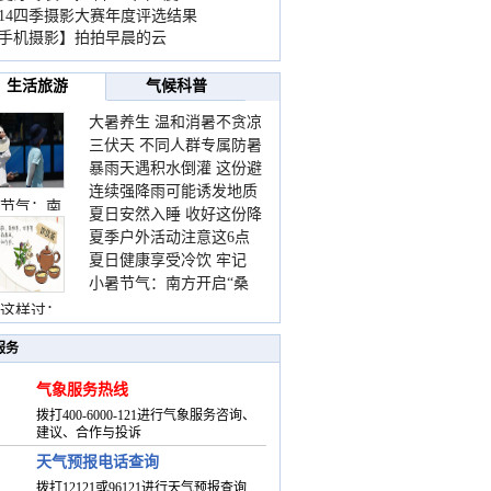
014四季摄影大赛年度评选结果
手机摄影】拍拍早晨的云
生活旅游
气候科普
大暑养生 温和消暑不贪凉
三伏天 不同人群专属防暑
暴雨天遇积水倒灌 这份避
要点请收好
连续强降雨可能诱发地质
险提示请收好
节气：南
夏日安然入睡 收好这份降
灾害 这些前兆要知道
夏季户外活动注意这6点
温小贴士
夏日健康享受冷饮 牢记
防暑健身两不误
小暑节气：南方开启“桑
“两注意一控制”
拿”模式 北方陆续进入雨
这样过：
季
服务
气象服务热线
拨打400-6000-121进行气象服务咨询、
建议、合作与投诉
天气预报电话查询
拨打12121或96121进行天气预报查询