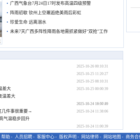
广西气象台7月24日17时发布高温四级预警
阵雨初歇 钦州上空邂逅绝美雨后彩虹
珍爱生命 远离溺水
未来7天广西多阵性降雨各地需抓紧做好“双抢”工作
境
2025-10-26 00:10:31
2025-10-25 11:20:27
2025-10-25 08:10:31
温差大
2025-10-25 00:00:39
夜温差大
2025-10-24 19:00:39
2025-10-24 18:57:49
这几件事很重要→
2025-10-24 11:38:06
高气温稳步回升
2025-10-24 11:00:39
-
帮助
-
人员招聘
-
客服中心
-
版权声明
-
网站律师
-
网站地图
-
商务合