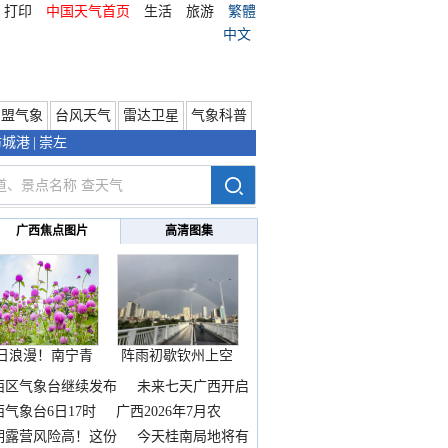
打印
中国天气首页
生活
旅游
繁體
中文
东盟气象
台风天气
雷达卫星
气象科普
防城港
|
崇左
广西焦点图片
高清图集
日浪漫！南宁青
阵雨初歇钦州上空
秀山
邂逅
西区气象台继续发布
未来七天广西开启
热
西气象台6日17时
广西2026年7月农
期露营风险高！这份
今天桂南局地将有