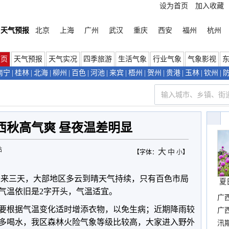
设为首页
加入收藏
天气预报
北京
上海
广州
武汉
重庆
西安
福州
杭州
首页
天气预报
天气实况
四季旅游
生活气象
行业气象
气象影视
南宁
|
桂林
|
北海
|
柳州
|
百色
|
河池
|
来宾
|
梧州
|
贺州
|
贵港
|
玉林
|
钦州
|
西秋高气爽 昼夜温差明显
站
大
中
【字体：
小
】
未来三天，大部地区多云到晴天气持续，只有百色市局
夏
气温依旧是2字开头，气温适宜。
广
要根据气温变化适时增添衣物，以免生病；近期降雨较
晴
广
多喝水，我区森林火险气象等级比较高，大家进入野外
汛