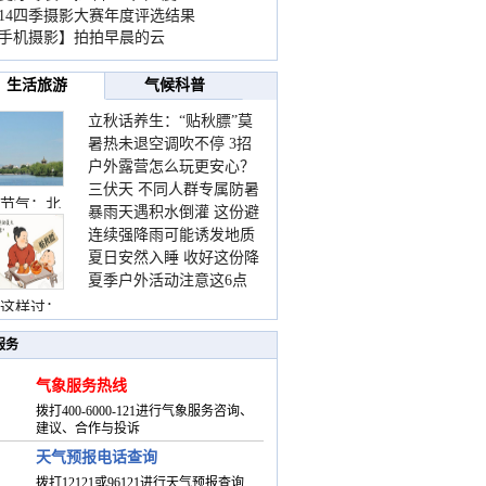
014四季摄影大赛年度评选结果
手机摄影】拍拍早晨的云
生活旅游
气候科普
立秋话养生：“贴秋膘”莫
暑热未退空调吹不停 3招
着急 先清暑再防燥
户外露营怎么玩更安心？
护住肩颈不酸痛
三伏天 不同人群专属防暑
这份攻略请收好
节气：北
暴雨天遇积水倒灌 这份避
要点请收好
连续强降雨可能诱发地质
险提示请收好
夏日安然入睡 收好这份降
灾害 这些前兆要知道
夏季户外活动注意这6点
温小贴士
防暑健身两不误
这样过：
服务
气象服务热线
拨打400-6000-121进行气象服务咨询、
建议、合作与投诉
天气预报电话查询
拨打12121或96121进行天气预报查询