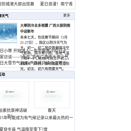
雨
日防城港大部出现暴
夏日浪漫！南宁青
山
更多
聊天气
大寒阴冷且多雨雾 广西大部阴雨
中迎新年
未来七天，包括春节期间（1月
21-27日），我区以阴冷天气为
主，初一、初二受中等偏强冷空
日小寒 开始进入一年中最寒冷的日子
气影响，阴冷有小雨，各地气温
家访谈——“冬至”节气广西雨水偏少气
下降4～6℃局地8℃以上，初三、
低
日大雪节气到来 广西将持续低温寒冷
初四天气转好，部分地区可见阳
气
光，初五、初六有雨雾天气。
互动
胎素抗衰神话破
春天
灭！
015年可能成为有气候记录以来最炎热的一
夏穿冬装 气温降至零下7度