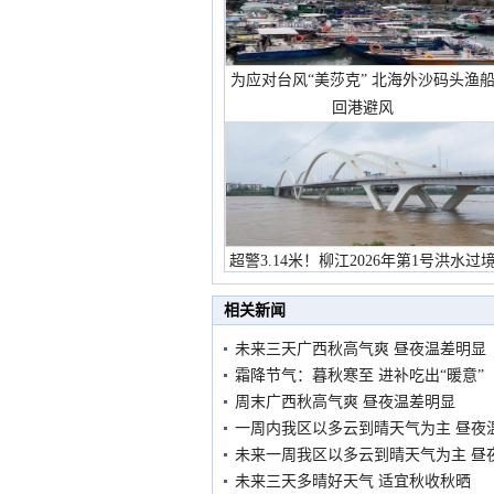
为应对台风“美莎克” 北海外沙码头渔
回港避风
超警3.14米！柳江2026年第1号洪水过
市民在堤岸见证汛况
相关新闻
未来三天广西秋高气爽 昼夜温差明显
霜降节气：暮秋寒至 进补吃出“暖意”
周末广西秋高气爽 昼夜温差明显
一周内我区以多云到晴天气为主 昼夜
未来一周我区以多云到晴天气为主 昼
未来三天多晴好天气 适宜秋收秋晒