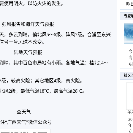
要使用明火，以防火灾的发生。
暴
昨
秀
专家
强风报告和海洋天气预报
天，多云到晴，偏北风5～6级、阵风7级。合浦至东兴
信号一号风球不改变。
今
陆地天气预报
专
云到晴，其中百色市局地有小雨。各地气温：桂北14～
温
明
天
社区
3级，较高火险；其它地区4级，高火险。
风2级，最低气温18℃，最高气温28℃。
查天气
羊
2
注“广西天气”微信公众号
年
立