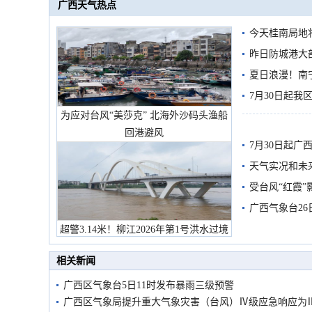
广西天气热点
今天桂南局地将
需继续防范
昨日防城港大
雨
夏日浪漫！南
7月30日起
为应对台风“美莎克” 北海外沙码头渔船
回港避风
7月30日起
天气实况和未
受台风“红霞”
有较强降雨
广西气象台26
超警3.14米！柳江2026年第1号洪水过境
市民在堤岸见证汛况
相关新闻
广西区气象台5日11时发布暴雨三级预警
广西区气象局提升重大气象灾害（台风）Ⅳ级应急响应为