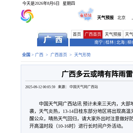
今天是
2026年8月6日
星期四
天气预报
北京
首页
广西首页
天气预报
天
南宁
|
桂林
|
北海
|
柳
全国
>
广西
>
广西首页
>
天气形势
广西多云或晴有阵雨雷
2025-09-12 00:05:59 来源：
中国天气网广西站
中国天气网广西站讯 预计未来三天内，大部
袭，天气炎热，13-14日桂东部分地区将出现高
醒公众，晴热天气回归，请大家外出时注意做好
开高温时段（10-16时）进行长时间户外活动。