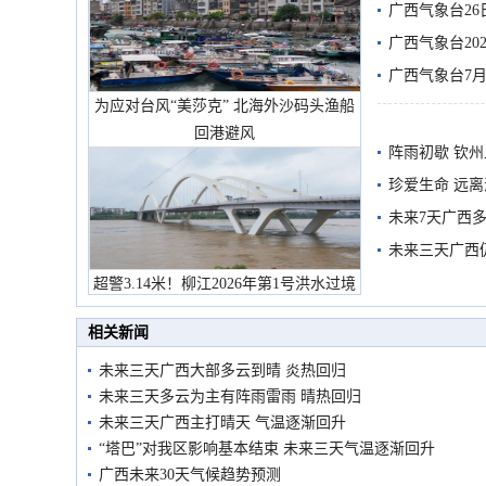
有较强降雨
广西气象台26
广西气象台20
预警
广西气象台7月
为应对台风“美莎克” 北海外沙码头渔船
回港避风
阵雨初歇 钦
珍爱生命 远
未来7天广西
未来三天广西
超警3.14米！柳江2026年第1号洪水过境
市民在堤岸见证汛况
相关新闻
未来三天广西大部多云到晴 炎热回归
未来三天多云为主有阵雨雷雨 晴热回归
未来三天广西主打晴天 气温逐渐回升
“塔巴”对我区影响基本结束 未来三天气温逐渐回升
广西未来30天气候趋势预测