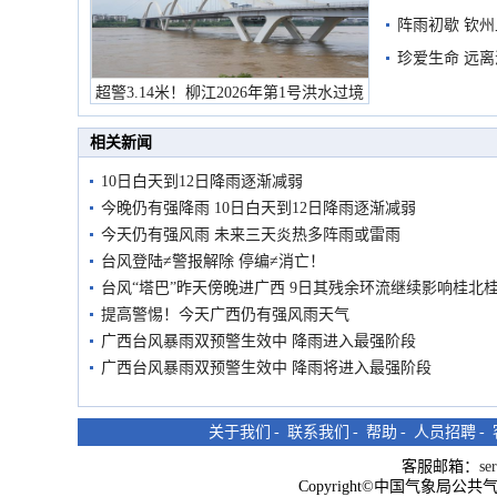
阵雨初歇 钦
珍爱生命 远
超警3.14米！柳江2026年第1号洪水过境
市民在堤岸见证汛况
相关新闻
10日白天到12日降雨逐渐减弱
今晚仍有强降雨 10日白天到12日降雨逐渐减弱
今天仍有强风雨 未来三天炎热多阵雨或雷雨
台风登陆≠警报解除 停编≠消亡！
台风“塔巴”昨天傍晚进广西 9日其残余环流继续影响桂北
提高警惕！今天广西仍有强风雨天气
广西台风暴雨双预警生效中 降雨进入最强阶段
广西台风暴雨双预警生效中 降雨将进入最强阶段
关于我们
-
联系我们
-
帮助
-
人员招聘
-
客服邮箱：
se
Copyright©中国气象局公共气象服