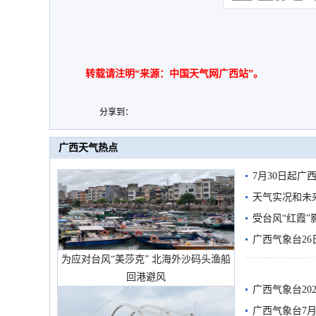
转载请注明“来源：中国天气网广西站”。
分享到：
广西天气热点
7月30日起
天气实况和未
受台风“红霞”
有较强降雨
广西气象台26
为应对台风“美莎克” 北海外沙码头渔船
回港避风
广西气象台20
预警
广西气象台7月