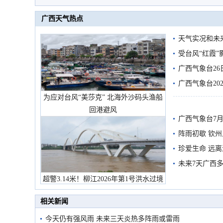
广西天气热点
天气实况和未
受台风“红霞”
有较强降雨
广西气象台26
广西气象台20
为应对台风“美莎克” 北海外沙码头渔船
预警
回港避风
广西气象台7月
阵雨初歇 钦
珍爱生命 远
未来7天广西
超警3.14米！柳江2026年第1号洪水过境
市民在堤岸见证汛况
相关新闻
今天仍有强风雨 未来三天炎热多阵雨或雷雨