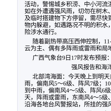
活动，警惕城乡积涝、中小河流
如在外遭遇强风雨，切勿在树木
及临时搭建物下方停留，需尽快
物内躲避，如遇路况不明的积水
险涉水通行。
随着副热带高压西伸控制，11
云为主、偶有多阵雨或雷雨和局
广西气象台9日17时发布预报
强风报告和海
北部湾海面：今天晚上到明天
雨，偏南风5～6级、阵风7级；1
到中雨，偏南风4～5级、阵风6级
天，阵雨或雷雨，东南风4～5级
沿海各地台风警报站，所挂的强