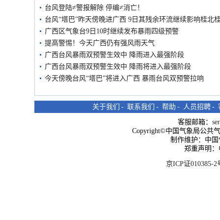
台风登陆≠警报解除 停编≠消亡！
台风“塔巴”昨天傍晚进广西 9日其残余环流继续影响桂北
广西区气象台9日10时继续发布暴雨四级预警
提高警惕！今天广西仍有强风雨天气
广西台风暴雨双预警生效中 降雨进入最强阶段
广西台风暴雨双预警生效中 降雨将进入最强阶段
今天傍晚台风“塔巴”将进入广西 暴雨台风双预警拉响
关于我们
-
联系我们
-
帮助
-
人员招聘
-
客服邮箱：
se
Copyright©中国气象局公共气象服
制作维护：中国
郑重声明：
京ICP证010385-2