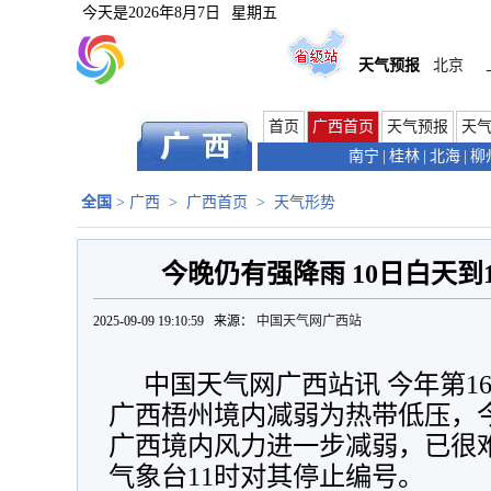
今天是
2026年8月7日
星期五
天气预报
北京
首页
广西首页
天气预报
天
南宁
|
桂林
|
北海
|
柳
全国
>
广西
>
广西首页
>
天气形势
今晚仍有强降雨 10日白天到
2025-09-09 19:10:59 来源：
中国天气网广西站
中国天气网广西站讯 今年第16
广西梧州境内减弱为热带低压，今
广西境内风力进一步减弱，已很
气象台11时对其停止编号。