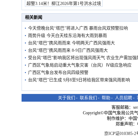
预警
超警3.14米！柳江2026年第1号洪水过境
市民在堤岸见证汛况
相关新闻
今天傍晚台风“塔巴”将进入广西 暴雨台风双预警拉响
雨势升级 今天白天桂东沿海有大雨到暴雨
台风“塔巴”携风雨而来 今明两天广西风强雨大
台风“塔巴”携风雨而来 8-9日广西风强雨大
受台风“塔巴”影响我区将出现强风雨天气 农业生产需加强
广西区气象局启动重大气象灾害（台风）Ⅳ级应急响应
广西区气象台发布台风四级预警
台风“塔巴”已生成 9月8至9日将给我区带来强风雨影响
关于我们
-
联系我们
-
帮助
-
人员招聘
-
客服邮箱：
se
Copyright©中国气象局公共气象服
制作维护：中国
郑重声明：
京ICP证010385-2