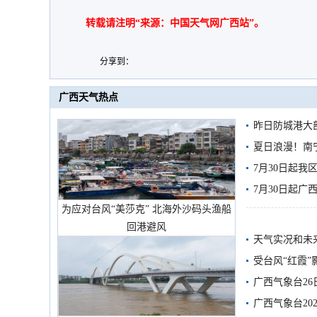
转载请注明“来源：中国天气网广西站”。
分享到：
广西天气热点
昨日防城港大
雨
夏日浪漫！南
7月30日起
7月30日起
为应对台风“美莎克” 北海外沙码头渔船
回港避风
天气实况和未
受台风“红霞”
有较强降雨
广西气象台26
广西气象台20