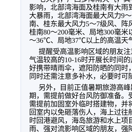
影响，北部湾海面及桂南有大雨
大暴雨，北部湾海面最大风力9～1
南、桂东最大风力5～7级风、阵风
桂南80～200毫米、局地300毫米以
～36℃、局地37℃以上的高温天
提醒受高温影响区域的朋友注
气温较高的10-16时开展长时间
好携带晴雨伞，遮阳防晒的同时
同时还需注意多补水，必要时可
另外，目前正值暑期旅游高峰
期，需提前做好台风防御准备。
需提前加固室外临时搭建物，并
回室内以免砸落伤人，海上过往
时回港避风，海岛旅游和水上项
雨、强对流影响区域的朋友，
强