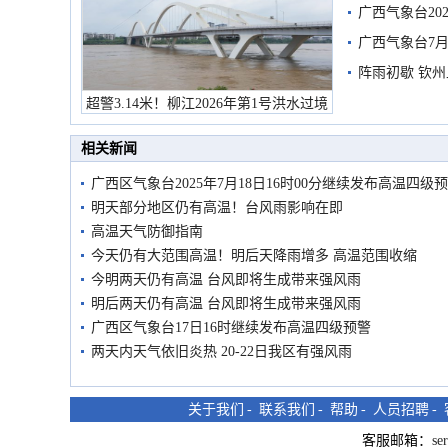
广西气象台20
预警
广西气象台7月
阵雨初歇 钦
超警3.14米！柳江2026年第1号洪水过境
市民在堤岸见证汛况
相关新闻
广西区气象台2025年7月18日16时00分继续发布高温四级
明天部分地区仍有高温！台风雨影响在即
高温天气防御指南
今天仍有大范围高温！明后天降雨增多 高温范围收缩
今明两天仍有高温 台风即将生成带来强风雨
明后两天仍有高温 台风即将生成带来强风雨
广西区气象台17日16时继续发布高温四级预警
两天内天气依旧炎热 20-22日我区有强风雨
关于我们
-
联系我们
-
帮助
-
人员招聘
-
客服邮箱：
se