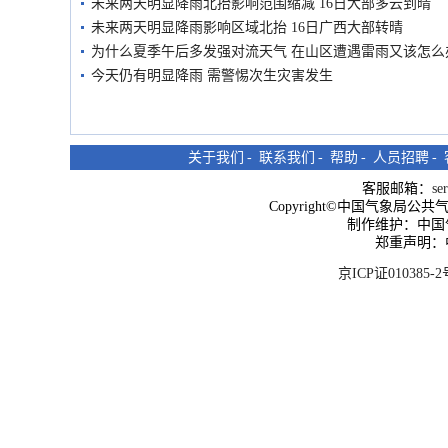
未来两天明显降雨北抬影响范围缩减 16日大部多云到晴
未来两天明显降雨影响区域北抬 16日广西大部转晴
为什么夏季午后多发强对流天气 在山区遭遇雷雨又该怎么
今天仍有明显降雨 需警惕次生灾害发生
关于我们
-
联系我们
-
帮助
-
人员招聘
-
客服邮箱：
se
Copyright©中国气象局公共气象服
制作维护：中国
郑重声明：
京ICP证010385-2