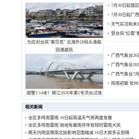
7月30日起
7月30日起
天气实况和未
受台风“红霞”
为应对台风“美莎克” 北海外沙码头渔船
有较强降雨
回港避风
广西气象台26
广西气象台20
预警
广西气象台7月
阵雨初歇 钦
超警3.14米！柳江2026年第1号洪水过境
市民在堤岸见证汛况
相关新闻
全区多阵雨雷雨 16日起高温天气将再度发展
全区多阵雨雷雨 局地有暴雨并伴有短时雷雨大风
两天内明显降雨北抬影响范围缩减 16日大部多云到晴