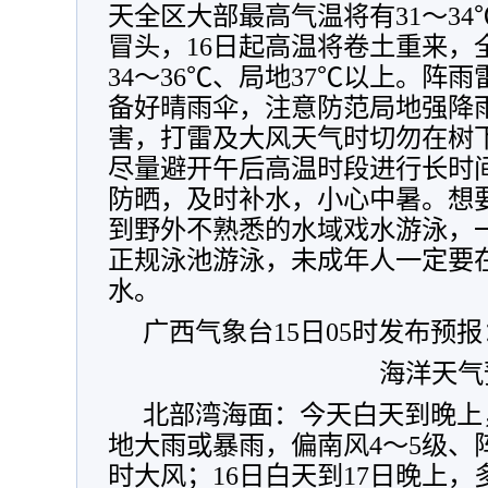
天全区大部最高气温将有31
～
34
冒头，16日起高温将卷土重来，
34～36℃、局地37℃以上。阵
备好晴雨伞，注意防范局地强降
害，打雷及大风天气时切勿在树
尽量避开午后高温时段进行长时
防晒，及时补水，小心中暑。想
到野外不熟悉的水域戏水游泳，
正规泳池游泳，未成年人一定要
水。
广西气象台15日05时发布预报
海洋天气
北部湾海面：今天白天到晚上
地大雨或暴雨，偏南风4～5级、
时大风；16日白天到17日晚上