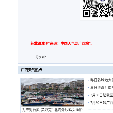
转载请注明“来源：中国天气网广西站”。
分享到：
广西天气热点
昨日防城港大
雨
夏日浪漫！南
7月30日起
7月30日起
为应对台风“美莎克” 北海外沙码头渔船