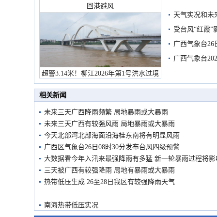
回港避风
天气实况和未
受台风“红霞”
有较强降雨
广西气象台26
广西气象台20
预警
超警3.14米！柳江2026年第1号洪水过境
市民在堤岸见证汛况
相关新闻
未来三天广西降雨频繁 局地暴雨或大暴雨
未来三天广西有较强风雨 局地暴雨或大暴雨
今天北部湾北部海面沿海桂东南将有明显风雨
广西区气象台26日08时30分发布台风四级预警
大数据看今年入汛来最强降雨有多猛 新一轮暴雨过程将影
三天被广西有较强降雨 局地有暴雨或大暴雨
热带低压生成 26至28日我区有较强降雨天气
南海热带低压实况