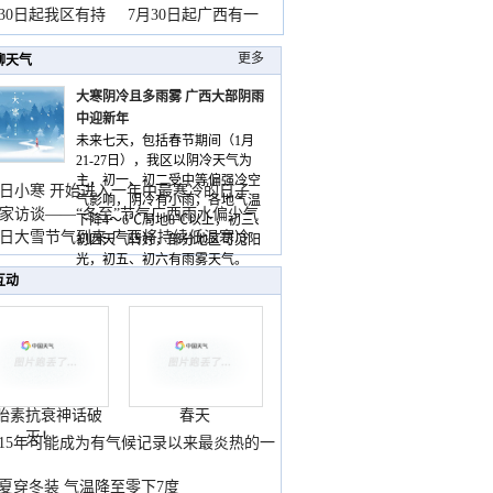
山
月30日起我区有持
7月30日起广西有一
更多
聊天气
大寒阴冷且多雨雾 广西大部阴雨
中迎新年
未来七天，包括春节期间（1月
21-27日），我区以阴冷天气为
主，初一、初二受中等偏强冷空
日小寒 开始进入一年中最寒冷的日子
气影响，阴冷有小雨，各地气温
家访谈——“冬至”节气广西雨水偏少气
下降4～6℃局地8℃以上，初三、
低
日大雪节气到来 广西将持续低温寒冷
初四天气转好，部分地区可见阳
气
光，初五、初六有雨雾天气。
互动
胎素抗衰神话破
春天
灭！
015年可能成为有气候记录以来最炎热的一
夏穿冬装 气温降至零下7度