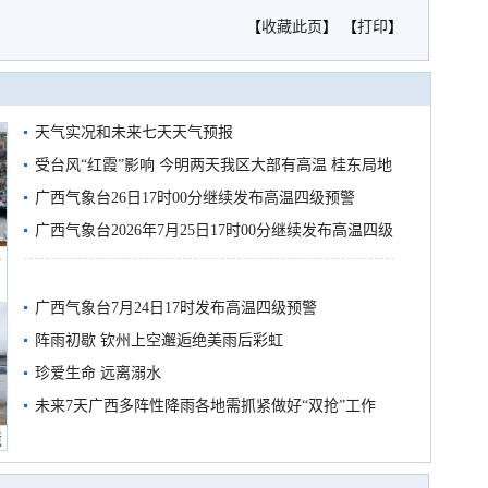
【
收藏此页
】 【
打印
】
天气实况和未来七天天气预报
受台风“红霞”影响 今明两天我区大部有高温 桂东局地
有较强降雨
广西气象台26日17时00分继续发布高温四级预警
广西气象台2026年7月25日17时00分继续发布高温四级
船
预警
广西气象台7月24日17时发布高温四级预警
阵雨初歇 钦州上空邂逅绝美雨后彩虹
珍爱生命 远离溺水
未来7天广西多阵性降雨各地需抓紧做好“双抢”工作
境