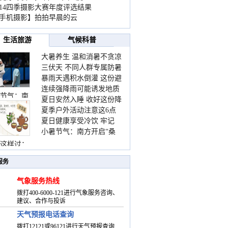
014四季摄影大赛年度评选结果
手机摄影】拍拍早晨的云
生活旅游
气候科普
大暑养生 温和消暑不贪凉
三伏天 不同人群专属防暑
暴雨天遇积水倒灌 这份避
要点请收好
连续强降雨可能诱发地质
险提示请收好
节气：南
夏日安然入睡 收好这份降
灾害 这些前兆要知道
夏季户外活动注意这6点
温小贴士
夏日健康享受冷饮 牢记
防暑健身两不误
小暑节气：南方开启“桑
“两注意一控制”
拿”模式 北方陆续进入雨
这样过：
季
服务
气象服务热线
拨打400-6000-121进行气象服务咨询、
建议、合作与投诉
天气预报电话查询
拨打12121或96121进行天气预报查询