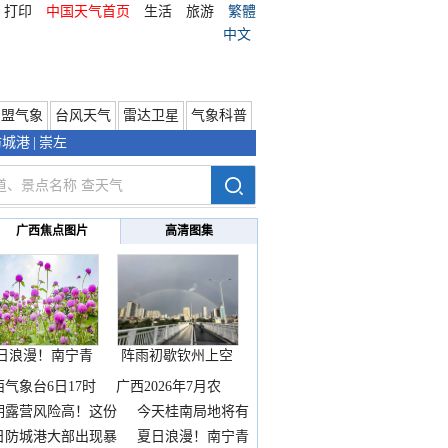
打印
中国天气首页
生活
旅游
繁體
中文
东盟气象
台风天气
雷达卫星
气象科普
防城港
|
崇左
广西焦点图片
高清图集
日浪漫！南宁青
阵雨初歇钦州上空
秀山
邂逅
西气象台6日17时
广西2026年7月农
期露营风险高！这份
今天桂南局地将有
雨
日防城港大部出现暴
夏日浪漫！南宁青