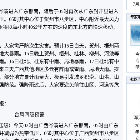
秀
7
岑溪进入广东郁南，随后于05时再次从广东封开县进入
专家
压。05时其中心位于贺州市八步区，中心附近最大风力
低压将以每小时40公里左右的速度向东北方向快速移动，
，大家需严防次生灾害。预计15日白天，贺州、梧州两
地大暴雨。15日晚上贺州、梧州、桂林、柳州、河池等
今
专
雨。16日桂北、桂东有中雨、局地暴雨，17日桂北有中
温
明
来三天广西其他地区多云有阵雨或雷雨、局地大雨。提
天
、部分地方累计雨量大，极易引发城乡积涝、山洪、山
社区
强防范。强降雨过后，大家要避免前往山区、河道等危
预报：
台风四级预警
羊
带低压级）今天02时由广西岑溪进入广东郁南，05时由广东
2
年
并减弱为热带低压，05时其中心位于广西贺州市八步区
立