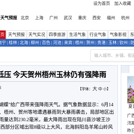
设为首页
加入收藏
天气预报
北京
上海
广州
武汉
重庆
西安
福州
杭州
首页
天气预报
天气实况
四季旅游
生活气象
行业气象
气象影视
南宁
|
桂林
|
北海
|
柳州
|
百色
|
河池
|
来宾
|
梧州
|
贺州
|
贵港
|
玉林
|
钦州
|
低压 今天贺州梧州玉林仍有强降雨
站
大
中
【字体：
小
】
蝴蝶”给广西带来强降雨天气。据气象数据显示：6月14
夏
玉林、梧州、贺州等地遭遇暴雨到大暴雨袭击，局部地区出
广
量达到230.2毫米，最大降雨出现在陆川县沙坡王沙
汛
，广西部分区域出现8级以上大风，北海斜阳岛羊尾山岭风
暴
昨