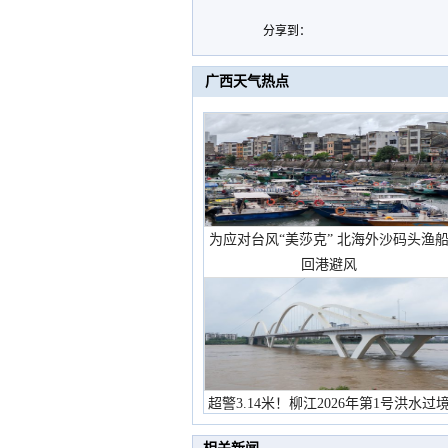
分享到：
广西天气热点
为应对台风“美莎克” 北海外沙码头渔
回港避风
超警3.14米！柳江2026年第1号洪水过
市民在堤岸见证汛况