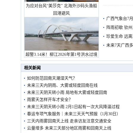
为应对台风“美莎克” 北海外沙码头渔船
预警
回港避风
广西气象台7月
阵雨初歇 钦
珍爱生命 远
未来7天广西
超警3.14米！柳江2026年第1号洪水过境
市民在堤岸见证汛况
相关新闻
如何防范回南天潮湿天气？
未来三天内阴雨、大雾或轻度回南在线
未来三天阴天转小雨 局地有大雾或轻度回南
雨雾天怎样开车才安全？
未来三天阴天转小雨 2月1日起有一次大风降温过程
春运专项气象服务｜未来三天天气预报（1月30日）
三天内雨雾回南天上线 走亲访友注意交通安全
云量增多 未来三天部分地区雨雾和回南天上线