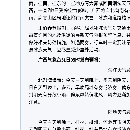
雨，桂南、桂东的一些地方有大雾或回南潮湿天
西，一直到3日受冷空气影响，广西将自北向南有
雨，高寒山区局地还将有雨夹雪、冰冻和道路结
正值春节假期，雨雾、局地冰冻天气对交通
前查询目的地及沿途的最新天气预报预警信息，
做好相关防范措施，如遇雨雾，行车时一定要注
遇冰冻天气，应尽量减少室外活动。
广西气象台31日05时发布预报：
海洋天气
北部湾海面：今天白天到晚上，多云到阴天，
日白天到晚上，多云，早晚局地有雾或浓雾，偏东
到阴天有分散小雨，偏东风转偏北风，风力逐渐加
注意。
陆地天气
今天白天到晚上，桂林、柳州、河池等市阴
云到阴天有分散小雨，桂南、桂东局地有雾或浓