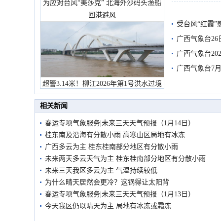
为应对台风“美莎克” 北海外沙码头渔船
回港避风
受台风“红霞”
有较强降雨
广西气象台26
广西气象台20
预警
广西气象台7月
超警3.14米！柳江2026年第1号洪水过境
市民在堤岸见证汛况
相关新闻
春运专项气象服务|未来三天天气预报（1月14日）
桂东南及沿海有分散小雨 高寒山区局地有冰冻
广西多云为主 桂东桂南部分地区有分散小雨
未来两天多云天气为主 桂东桂南部分地区有分散小雨
未来三天我区多云为主 气温持续较低
为什么晴天居然会更冷？这锅得让太阳背
春运专项气象服务|未来三天天气预报（1月13日）
今天我区仍以晴天为主 局地有冰冻或霜冻