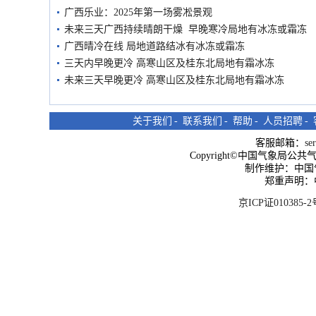
广西乐业：2025年第一场雾凇景观
未来三天广西持续晴朗干燥 早晚寒冷局地有冰冻或霜冻
广西晴冷在线 局地道路结冰有冰冻或霜冻
三天内早晚更冷 高寒山区及桂东北局地有霜冰冻
未来三天早晚更冷 高寒山区及桂东北局地有霜冰冻
关于我们
-
联系我们
-
帮助
-
人员招聘
-
客服邮箱：
se
Copyright©中国气象局公共气象服
制作维护：中国
郑重声明：
京ICP证010385-2