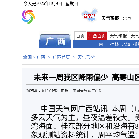
今天是
2026年8月9日
星期日
天气预报
北京
首页
广西首页
天气预报
天
南宁
|
桂林
|
北海
|
柳
全国
>
广西
>
广西首页
>
天气形势
未来一周我区降雨偏少 高寒山
2025-01-10 19:05:52 来源：
中国天气网广西站
中国天气网广西站讯 本周（1
多云天气为主，昼夜温差较大。受
湾海面、桂东部分地区和沿海有8
象观测站资料统计，周平均气温