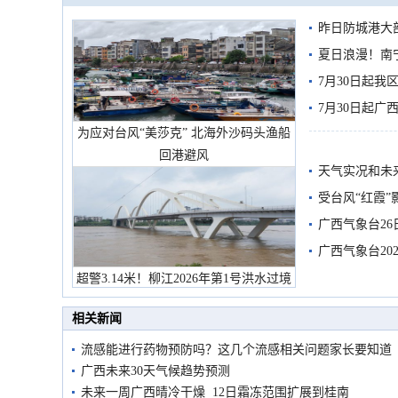
昨日防城港大
雨
夏日浪漫！南
7月30日起
7月30日起
为应对台风“美莎克” 北海外沙码头渔船
回港避风
天气实况和未
受台风“红霞”
有较强降雨
广西气象台26
广西气象台20
预警
超警3.14米！柳江2026年第1号洪水过境
市民在堤岸见证汛况
相关新闻
流感能进行药物预防吗？这几个流感相关问题家长要知道
广西未来30天气候趋势预测
未来一周广西晴冷干燥 12日霜冻范围扩展到桂南