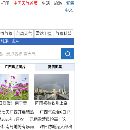
打印
中国天气首页
生活
旅游
繁體
中文
东盟气象
台风天气
雷达卫星
气象科普
防城港
|
崇左
广西焦点图片
高清图集
日浪漫！南宁青
阵雨初歇钦州上空
秀山
邂逅
来七天广西开启晴热
广西气象台6日17
2026年7月农
汛期露营风险高！这
天桂南局地将有暴雨
昨日防城港大部出