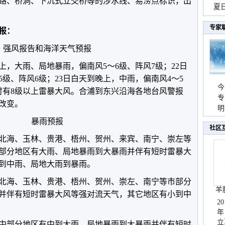
路、桥洞、下沉式立交桥等的涉水线、易涝点标识，出
现
夏
持
专家
预报：
强风报告和海洋天气预报
，大雨、局地暴雨，偏南风5～6级、阵风7级；22日
级、阵风6级；23日白天到晚上，中雨，偏南风4～5
今
时有8级以上雷暴大风。合浦到东兴沿海各地台风警报
专
改变。
温
明
天
暴雨预报
社区
北海、玉林、贵港、梧州、贺州、来宾、南宁、崇左等
部分地区有大雨、局地暴雨到大暴雨并伴有短时雷暴大
到中雨、局地大雨到暴雨。
北海、玉林、贵港、梧州、贺州、崇左、南宁等市部分
羊
并伴有短时雷暴大风等强对流天气，其它地区有小到中
2
年
立
桂中部分地区有中到大雨、局地暴雨到大暴雨并伴有短时