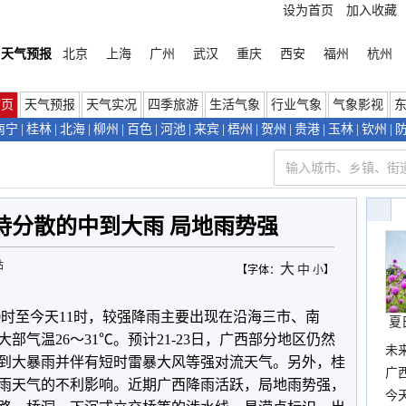
设为首页
加入收藏
天气预报
北京
上海
广州
武汉
重庆
西安
福州
杭州
首页
天气预报
天气实况
四季旅游
生活气象
行业气象
气象影视
南宁
|
桂林
|
北海
|
柳州
|
百色
|
河池
|
来宾
|
梧州
|
贺州
|
贵港
|
玉林
|
钦州
|
持分散的中到大雨 局地雨势强
站
大
中
【字体：
小
】
0时至今天11时，较强降雨主要出现在沿海三市、南
夏
部气温26～31℃。预计21-23日，广西部分地区仍然
未
到大暴雨并伴有短时雷暴大风等强对流天气。另外，桂
时
广西
雨天气的不利影响。近期广西降雨活跃，局地雨势强，
份
今