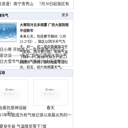
暴
日浪漫！南宁青秀山
7月30日起我区有
更多
聊天气
大寒阴冷且多雨雾 广西大部阴雨
中迎新年
未来七天，包括春节期间（1月
21-27日），我区以阴冷天气为
主，初一、初二受中等偏强冷空
日小寒 开始进入一年中最寒冷的日子
气影响，阴冷有小雨，各地气温
家访谈——“冬至”节气广西雨水偏少气
下降4～6℃局地8℃以上，初三、
低
日大雪节气到来 广西将持续低温寒冷
初四天气转好，部分地区可见阳
气
光，初五、初六有雨雾天气。
互动
胎素抗衰神话破
春天
灭！
015年可能成为有气候记录以来最炎热的一
夏穿冬装 气温降至零下7度