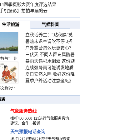
014四季摄影大赛年度评选结果
手机摄影】拍拍早晨的云
生活旅游
气候科普
立秋话养生：“贴秋膘”莫
暑热未退空调吹不停 3招
着急 先清暑再防燥
户外露营怎么玩更安心？
护住肩颈不酸痛
三伏天 不同人群专属防暑
这份攻略请收好
节气：北
暴雨天遇积水倒灌 这份避
要点请收好
连续强降雨可能诱发地质
险提示请收好
夏日安然入睡 收好这份降
灾害 这些前兆要知道
夏季户外活动注意这6点
温小贴士
防暑健身两不误
这样过：
服务
气象服务热线
拨打400-6000-121进行气象服务咨询、
建议、合作与投诉
天气预报电话查询
拨打12121或96121进行天气预报查询