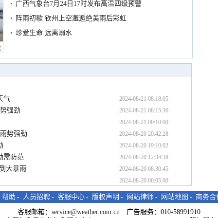
预警
广西气象台7月24日17时发布高温四级预警
阵雨初歇 钦州上空邂逅绝美雨后彩虹
珍爱生命 远离溺水
境
天气
2024-08-21 08:18:05
雨势强劲
2024-08-21 08:15:36
2024-08-21 00:10:00
地雨势强劲
2024-08-20 20:42:28
劲
2024-08-20 19:10:02
劲需防范
2024-08-20 12:34:38
雨到大暴雨
2024-08-20 08:30:45
2024-08-20 00:05:00
-
帮助
-
人员招聘
-
客服中心
-
版权声明
-
网站律师
-
网站地图
-
商务合
客服邮箱：
service@weather.com.cn
广告服务：010-58991910