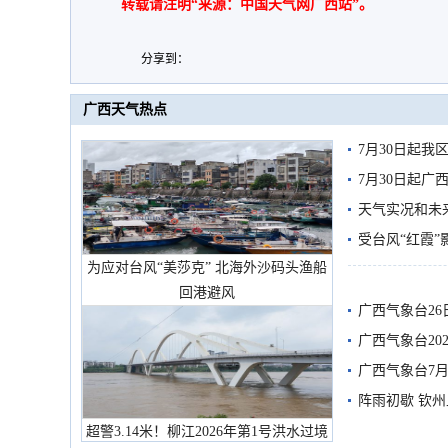
转载请注明“来源：中国天气网广西站”。
分享到：
广西天气热点
7月30日起
7月30日起
天气实况和未
受台风“红霞”
为应对台风“美莎克” 北海外沙码头渔船
有较强降雨
回港避风
广西气象台26
广西气象台20
预警
广西气象台7月
阵雨初歇 钦
超警3.14米！柳江2026年第1号洪水过境