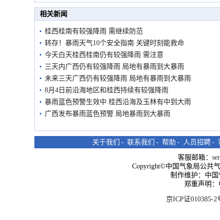
市民在堤岸见证汛况
相关新闻
桂西桂南有较强降雨 需继续防范
转存！暴雨天气10个安全指南 关键时刻能救命
今天白天桂西桂南仍有较强降雨 需注意
三天内广西仍有较强降雨 局地有暴雨到大暴雨
未来三天广西仍有较强降雨 局地有暴雨到大暴雨
8月4日前沿海地区和桂西持续有较强降雨
暴雨蓝色预警生效中 桂西沿海及玉林有中到大雨
广西发布暴雨蓝色预警 局地暴雨到大暴雨
关于我们
-
联系我们
-
帮助
-
人员招聘
-
客服邮箱：
se
Copyright©中国气象局公共气象服
制作维护：中国
郑重声明：
京ICP证010385-2