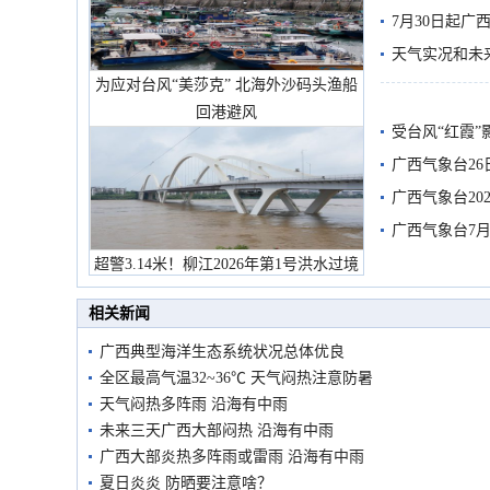
7月30日起
天气实况和未
为应对台风“美莎克” 北海外沙码头渔船
回港避风
受台风“红霞”
有较强降雨
广西气象台26
广西气象台20
预警
广西气象台7月
超警3.14米！柳江2026年第1号洪水过境
市民在堤岸见证汛况
相关新闻
广西典型海洋生态系统状况总体优良
全区最高气温32~36℃ 天气闷热注意防暑
天气闷热多阵雨 沿海有中雨
未来三天广西大部闷热 沿海有中雨
广西大部炎热多阵雨或雷雨 沿海有中雨
夏日炎炎 防晒要注意啥？