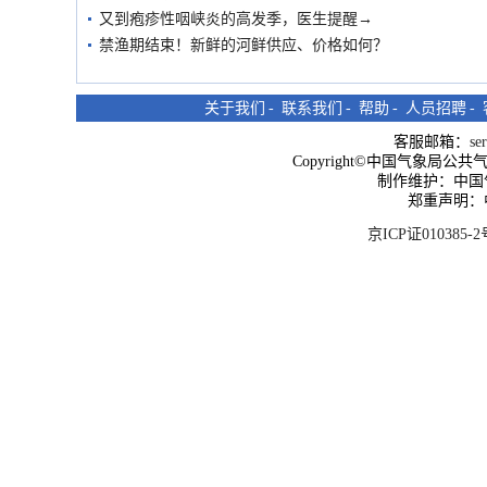
又到疱疹性咽峡炎的高发季，医生提醒→
禁渔期结束！新鲜的河鲜供应、价格如何？
关于我们
-
联系我们
-
帮助
-
人员招聘
-
客服邮箱：
se
Copyright©中国气象局公共气象服
制作维护：中国
郑重声明：
京ICP证010385-2