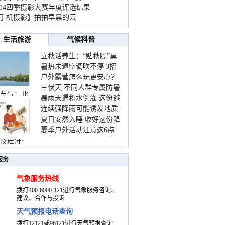
014四季摄影大赛年度评选结果
手机摄影】拍拍早晨的云
生活旅游
气候科普
立秋话养生：“贴秋膘”莫
暑热未退空调吹不停 3招
着急 先清暑再防燥
户外露营怎么玩更安心？
护住肩颈不酸痛
三伏天 不同人群专属防暑
这份攻略请收好
节气：北
暴雨天遇积水倒灌 这份避
要点请收好
连续强降雨可能诱发地质
险提示请收好
夏日安然入睡 收好这份降
灾害 这些前兆要知道
夏季户外活动注意这6点
温小贴士
防暑健身两不误
这样过：
服务
气象服务热线
拨打400-6000-121进行气象服务咨询、
建议、合作与投诉
天气预报电话查询
拨打12121或96121进行天气预报查询