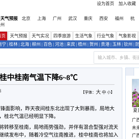
设为首页
加入收藏
天气预报
北京
上海
广州
武汉
重庆
西安
福州
杭
州
首页
天气预报
天气实况
四季旅游
生活气象
行业气象
气象影视
南宁
|
桂林
|
北海
|
柳州
|
百色
|
河池
|
来宾
|
梧州
|
贺州
|
贵港
|
玉林
|
钦州
|
桂中桂南气温下降6~8℃
站
大
中
【字体：
小
】
气锋面影响，昨天夜间桂东北出现了大到暴雨，局地大
夏
，桂北气温已经明显下降。
广
将转移至桂南，局地雨势强劲，并伴有混合型强对流天
布
未
继续发布中，随着冷空气往南推进，桂中桂南也将加入
时
广西