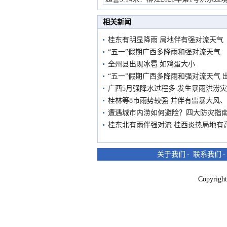
市民在堤岸见证汛况
相关新闻
桂东有明显降雨 局地伴有强对流天气
“五一”假期广西多降雨和强对流天气
全州县出现冰雹 如鸡蛋大小
“五一”假期广西多降雨和强对流天气 
广西5月强降水过程多 发生暴雨洪涝
桂林等8市雨势较强 并伴有雷暴大风
遭遇城市内涝如何避险？四大防灾指
桂东北有雨伴强对流 桂西炎热局地有
关于我们
-
联系我们
Copyri