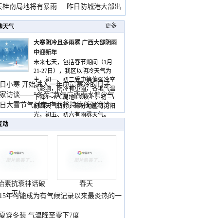
天桂南局地将有暴雨
昨日防城港大部出
暴
更多
聊天气
大寒阴冷且多雨雾 广西大部阴雨
中迎新年
未来七天，包括春节期间（1月
21-27日），我区以阴冷天气为
主，初一、初二受中等偏强冷空
日小寒 开始进入一年中最寒冷的日子
气影响，阴冷有小雨，各地气温
家访谈——“冬至”节气广西雨水偏少气
下降4～6℃局地8℃以上，初三、
低
日大雪节气到来 广西将持续低温寒冷
初四天气转好，部分地区可见阳
气
光，初五、初六有雨雾天气。
互动
胎素抗衰神话破
春天
灭！
015年可能成为有气候记录以来最炎热的一
夏穿冬装 气温降至零下7度