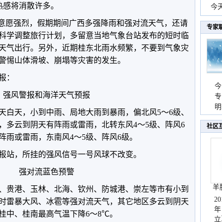
热感将消散许多。
份
今
现
游意愿强烈，假期期间广西多强降雨和强对流天气，还请
专家
科学调整旅行计划，多留意当地气象台站发布的短时临
天气出行。另外，近期桂东北雨水频繁，不要到气象灾
警惕山体滑坡、崩塌等灾害的发生。
预报：
今
强风警报和海洋天气预报
专
温
明
天白天，小到中雨、局地大雨到暴雨，偏北风5～6级、
天
天，多云到阴天有阵雨或雷雨，北转东风4～5级、阵风6
社区
阵雨或雷雨，东南风4～5级、阵风6级。
报站，所挂的强风信号一号风球不改变。
强对流蓝色预警
羊
、贵港、玉林、北海、钦州、防城港、崇左等市有小到
2
时雷暴大风、冰雹等强对流天气，其它地区多云到阴天
年
桂中、桂南最高气温下降6～8℃。
立