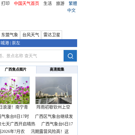
打印
中国天气首页
生活
旅游
繁體
中文
东盟气象
台风天气
雷达卫星
防城港
|
崇左
广西焦点图片
高清图集
日浪漫！南宁青
阵雨初歇钦州上空
秀山
邂逅
西气象台8日17时
广西区气象台继续发
来七天广西开启晴热
广西气象台6日17
2026年7月农
汛期露营风险高！这