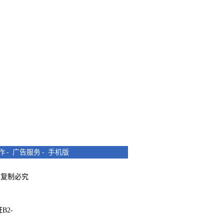
作
-
广告服务
-
手机版
所有 复制必究
B2-