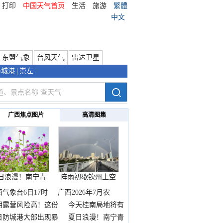
打印
中国天气首页
生活
旅游
繁體
中文
东盟气象
台风天气
雷达卫星
防城港
|
崇左
广西焦点图片
高清图集
日浪漫！南宁青
阵雨初歇钦州上空
秀山
邂逅
西气象台6日17时
广西2026年7月农
期露营风险高！这份
今天桂南局地将有
雨
日防城港大部出现暴
夏日浪漫！南宁青