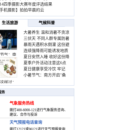
014四季摄影大赛年度评选结果
手机摄影】拍拍早晨的云
生活旅游
气候科普
大暑养生 温和消暑不贪凉
三伏天 不同人群专属防暑
暴雨天遇积水倒灌 这份避
要点请收好
连续强降雨可能诱发地质
险提示请收好
节气：南
夏日安然入睡 收好这份降
灾害 这些前兆要知道
夏季户外活动注意这6点
温小贴士
夏日健康享受冷饮 牢记
防暑健身两不误
小暑节气：南方开启“桑
“两注意一控制”
拿”模式 北方陆续进入雨
这样过：
季
服务
气象服务热线
拨打400-6000-121进行气象服务咨询、
建议、合作与投诉
天气预报电话查询
拨打12121或96121进行天气预报查询