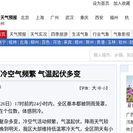
设为首页
加入收藏
天气预报
北京
上海
广州
武汉
重庆
西安
福州
杭
州
首页
天气预报
天气实况
四季旅游
生活气象
行业气象
气象影视
南宁
|
桂林
|
北海
|
柳州
|
百色
|
河池
|
来宾
|
梧州
|
贺州
|
贵港
|
玉林
|
钦州
|
冷空气频繁 气温起伏多变
站
大
中
【字体：
小
】
26日）17时前的24小时内，全区基本都被阴雨笼罩，
夏
”在个位数，体感阴冷。
广
复杂多变，冷空气活动频繁，气温起伏，降雨天气较
汛
晚到明天，我区大部维持低温寒冷天气，全区阴天有小
暴
昨