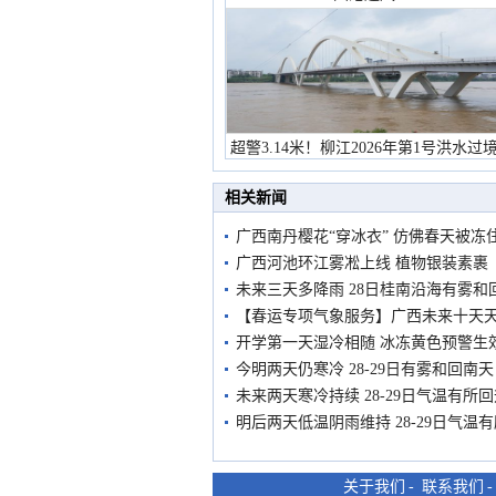
超警3.14米！柳江2026年第1号洪水过
市民在堤岸见证汛况
相关新闻
广西南丹樱花“穿冰衣” 仿佛春天被冻
广西河池环江雾凇上线 植物银装素裹
未来三天多降雨 28日桂南沿海有雾和
【春运专项气象服务】广西未来十天
开学第一天湿冷相随 冰冻黄色预警生
今明两天仍寒冷 28-29日有雾和回南天
未来两天寒冷持续 28-29日气温有所
明后两天低温阴雨维持 28-29日气温
关于我们
-
联系我们