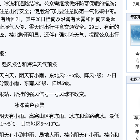
、冰冻和道路结冰。公众需继续做好防寒保暖的措施；
秀
7
注意出行安全；使用燃气时要注意防范一氧化碳中毒。
专家
气温有所回升，其中28日桂南及沿海有大雾和回南天潮湿
止湿气入侵，雾天时出行注意交通安全。29日，有新的
锋，桂北降雨明显，还伴有强对流天气，提醒公众出行
预报：
今
专
强风报告和海洋天气预报
温
明
天
白天，阴天有小雨，东北风5～6级、阵风7级；27日
社区
分散小雨，东南风5级、阵风6级。
报站，所挂的强风信号一号风球不改变。
冰冻黄色预警
阴天有小雨。高寒山区有冻雨、冰冻和道路结冰。最低
羊
1～5℃，其它地区5～13℃。
2
年
桂北阴天有小到中雨、局地大雨，桂南阴天有小雨。桂南和
立