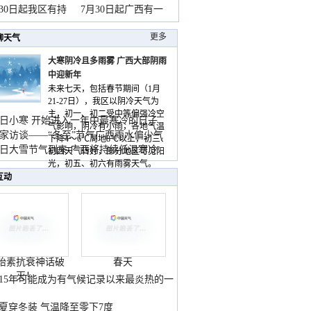
山
月30日起我区有持
7月30日起广西有一
更多
聊天气
大寒阴冷且多雨雾 广西大部阴雨
中迎新年
未来七天，包括春节期间（1月
21-27日），我区以阴冷天气为
主，初一、初二受中等偏强冷空
日小寒 开始进入一年中最寒冷的日子
气影响，阴冷有小雨，各地气温
家访谈——“冬至”节气广西雨水偏少气
下降4～6℃局地8℃以上，初三、
低
日大雪节气到来 广西将持续低温寒冷
初四天气转好，部分地区可见阳
气
光，初五、初六有雨雾天气。
互动
胎素抗衰神话破
春天
灭！
015年可能成为有气候记录以来最炎热的一
夏穿冬装 气温降至零下7度