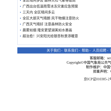
全区晴间多云 森林火险气象等级高
广西出台低温雨雪冰冻灾害应急预案
三天内 全区晴间多云
全区大部天气晴朗 风干物燥注意防火
广西天气晴好 注意森林防火安全
晨雾如烟 隆安更望湖美如水墨画
超治愈！兴安阳光给银杏秋景添暖意
关于我们
-
联系我们
-
帮助
-
人员招聘
-
客服邮箱：
se
Copyright©中国气象局公共气象服
制作维护：中国
郑重声明：
京ICP证010385-2