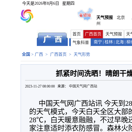
今天是
2026年8月6日
星期四
天气预报
北京
州
首页
广西首页
天气预报
天
南宁
|
桂林
|
北海
|
柳
气象科普
全国
>
广西
>
广西首页
>
天气形势
抓紧时间洗晒！晴朗干
2023-11-27 08:00:00 来源：
中国天气网广西站
中国天气网广西站讯 今天到2
的天气模式，今天白天全区大部的
28℃，白天暖意融融，不过早晚
家注意适时添衣防感冒。森林火