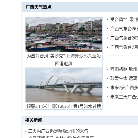
广西天气热点
受台风“红霞”
有较强降雨
广西气象台26
广西气象台20
预警
广西气象台7月
为应对台风“美莎克” 北海外沙码头渔船
回港避风
阵雨初歇 钦
珍爱生命 远
未来7天广西
未来三天广西
超警3.14米！柳江2026年第1号洪水过境
市民在堤岸见证汛况
相关新闻
三天内广西仍是晴燥少雨的天气