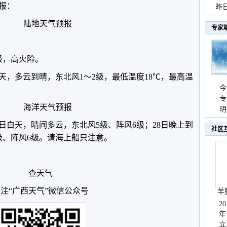
预报：
暴
昨
秀
陆地天气预报
专家
级，高火险。
天，多云到晴，东北风1～2级，最低温度18℃，最高温
今
专
海洋天气预报
温
明
天
日白天，晴间多云，东北风5级、阵风6级；28日晚上到
社区
级、阵风6级。请海上船只注意。
查天气
注“广西天气”微信公众号
羊
2
年
立