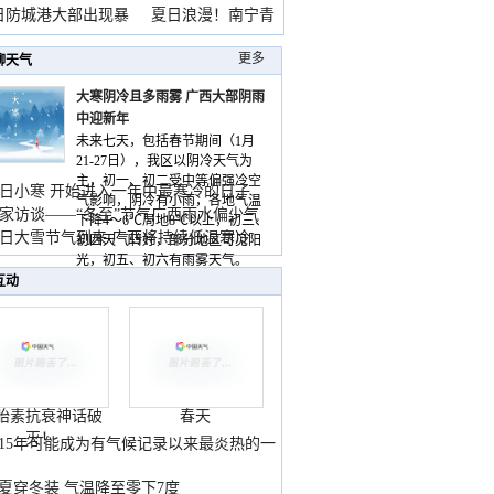
雨
日防城港大部出现暴
夏日浪漫！南宁青
山
更多
聊天气
大寒阴冷且多雨雾 广西大部阴雨
中迎新年
未来七天，包括春节期间（1月
21-27日），我区以阴冷天气为
主，初一、初二受中等偏强冷空
日小寒 开始进入一年中最寒冷的日子
气影响，阴冷有小雨，各地气温
家访谈——“冬至”节气广西雨水偏少气
下降4～6℃局地8℃以上，初三、
低
日大雪节气到来 广西将持续低温寒冷
初四天气转好，部分地区可见阳
气
光，初五、初六有雨雾天气。
互动
胎素抗衰神话破
春天
灭！
015年可能成为有气候记录以来最炎热的一
夏穿冬装 气温降至零下7度