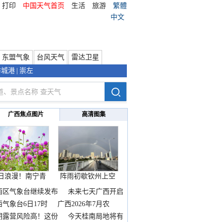
打印
中国天气首页
生活
旅游
繁體
中文
东盟气象
台风天气
雷达卫星
防城港
|
崇左
广西焦点图片
高清图集
日浪漫！南宁青
阵雨初歇钦州上空
秀山
邂逅
西区气象台继续发布
未来七天广西开启
热
西气象台6日17时
广西2026年7月农
期露营风险高！这份
今天桂南局地将有