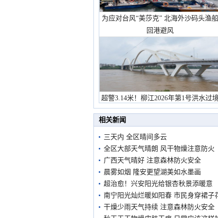
为应对台风“美莎克” 北海外沙码头渔
回港避风
超警3.14米！柳江2026年第1号洪水过
市民在堤岸见证汛况
相关新闻
三天内 全区晴间多云
全区大部天气晴朗 风干物燥注意防火
广西天气晴好 注意森林防火安全
晨雾如烟 隆安更望湖美如水墨画
超治愈！兴安阳光给银杏秋景添暖意
南宁阳光灿烂暖如阳春 市民身穿裙子
干燥少雨天气持续 注意森林防火安全