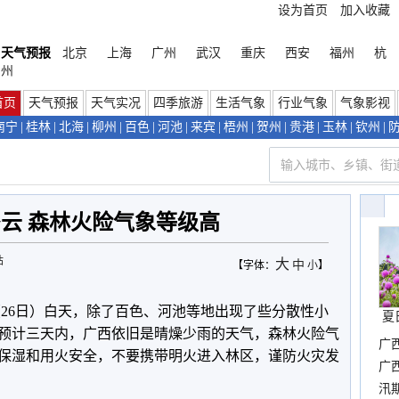
设为首页
加入收藏
天气预报
北京
上海
广州
武汉
重庆
西安
福州
杭
州
首页
天气预报
天气实况
四季旅游
生活气象
行业气象
气象影视
南宁
|
桂林
|
北海
|
柳州
|
百色
|
河池
|
来宾
|
梧州
|
贺州
|
贵港
|
玉林
|
钦州
|
云 森林火险气象等级高
站
大
中
【字体：
小
】
（26日）白天，除了百色、河池等地出现了些分散性小
夏
预计三天内，广西依旧是晴燥少雨的天气，森林火险气
广
保湿和用火安全，不要携带明火进入林区，谨防火灾发
晴
广
汛