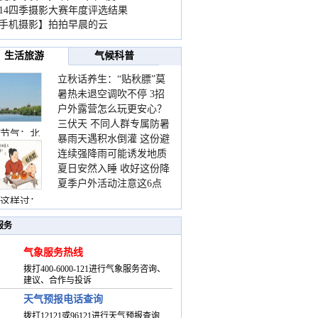
014四季摄影大赛年度评选结果
手机摄影】拍拍早晨的云
生活旅游
气候科普
立秋话养生：“贴秋膘”莫
暑热未退空调吹不停 3招
着急 先清暑再防燥
户外露营怎么玩更安心？
护住肩颈不酸痛
三伏天 不同人群专属防暑
这份攻略请收好
节气：北
暴雨天遇积水倒灌 这份避
要点请收好
连续强降雨可能诱发地质
险提示请收好
夏日安然入睡 收好这份降
灾害 这些前兆要知道
夏季户外活动注意这6点
温小贴士
防暑健身两不误
这样过：
服务
气象服务热线
拨打400-6000-121进行气象服务咨询、
建议、合作与投诉
天气预报电话查询
拨打12121或96121进行天气预报查询