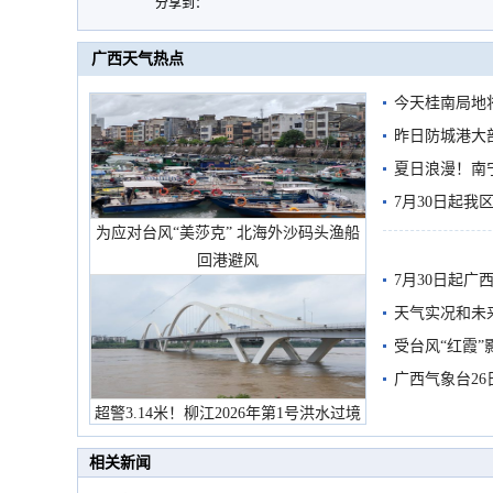
分享到：
广西天气热点
今天桂南局地将
需继续防范
昨日防城港大
雨
夏日浪漫！南
7月30日起
为应对台风“美莎克” 北海外沙码头渔船
回港避风
7月30日起
天气实况和未
受台风“红霞”
有较强降雨
广西气象台26
超警3.14米！柳江2026年第1号洪水过境
市民在堤岸见证汛况
相关新闻