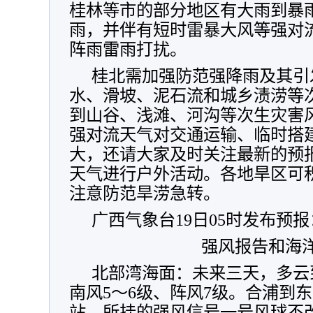
桂林等市的部分地区有大雨到暴
雨，并伴有短时雷暴大风等强对
阵雨雷雨打扰。
桂北需加强防范强降雨及其引
水、滑坡、泥石流和城乡渍涝等
到山谷、浅滩、河沟等次生灾害
强对流天气对交通运输、临时搭
大，还请大家及时关注最新的预
天气进行户外活动。各地旱区可
注意防范旱涝急转。
广西气象台19日05时发布预报
强风报告和海
北部湾海面：未来三天，多云
南风5～6级、阵风7级。合浦到
站，所挂的强风信号一号风球不