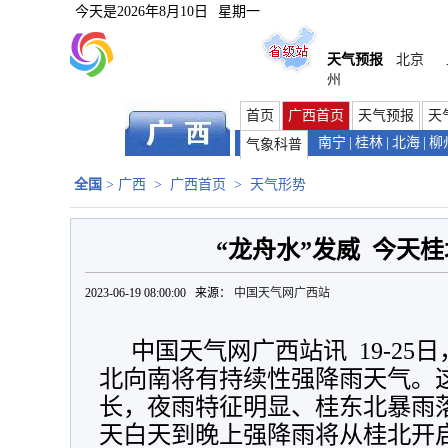
今天是
2026年8月10日
星期一
天气预报
北京
州
首页
广西首页
天气预报
天
南宁
|
桂林
|
北海
|
柳
气象科普
全国
>
广西
>
广西首页
>
天气形势
“龙舟水”发威 今天
2023-06-19 08:00:00 来源：
中国天气网广西站
中国天气网广西站讯 19-25
北向南将有持续性强降雨天气。
长，夜雨特征明显、桂东北暴雨
天白天到晚上强降雨将从桂北开