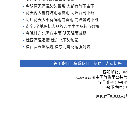
今明两天高温势头暂缓 大部有阵雨雷雨
两天内大部有阵雨或雷雨 高温暂时下线
明后两天大部有阵雨或雷雨 高温暂时下线
南宁3个地理标志品牌入围中国品牌百强榜
今晚桂东北仍有中雨 明天降雨减弱
桂西高温猖獗 桂东北雨势加强
桂西高温继续烧 桂东北需防范强对流
关于我们
-
联系我们
-
帮助
-
人员招聘
-
客服邮箱：
se
Copyright©中国气象局公共气象服
制作维护：中国
郑重声明：
京ICP证010385-2