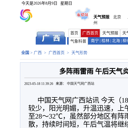
今天是
2026年8月9日
星期日
天气预报
北京
州
首页
广西首页
天气预报
天
南宁
|
桂林
|
北海
|
柳
气象科普
全国
>
广西
>
广西首页
>
天气形势
多阵雨雷雨 午后天气
2023-05-18 11:39:26 来源：
中国天气网广西站
中国天气网广西站讯 今天（1
较少，阳光明媚，升温迅速，上午
至28～32℃，虽然部分地区有
散，持续时间短，午后气温将继