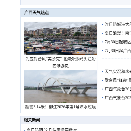
广西天气热点
昨日防城港大
雨
夏日浪漫！南
7月30日起
7月30日起
为应对台风“美莎克” 北海外沙码头渔船
回港避风
天气实况和未
受台风“红霞”
有较强降雨
广西气象台26
广西气象台20
预警
超警3.14米！柳江2026年第1号洪水过境
市民在堤岸见证汛况
相关新闻
夏日防晒 这几件事情要做对