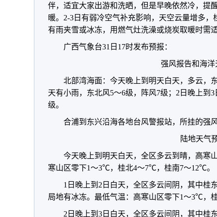
伴，适宜大家出游和洗晒，但是早晚依然冷，提
暖。2-3日有弱冷空气补充影响，天空云量增多
有雨夹雪或冰冻，用燃气灶洗澡或烧炭取暖时需
广西气象台31日17时发布预报：
强风报告和海洋
北部湾海面：今天晚上到明天白天，多云，东
天有小雨，东北风5～6级，阵风7级；2日晚上到3
级。
合浦到东兴沿海各地台风警报站，所挂的强
陆地天气
今天晚上到明天白天，全区多云到晴，高寒
寒山区零下1～3℃，桂北4～7℃，桂南7～12℃。
1日晚上到2日白天，全区多云间阴，其中桂
局地有冰冻。最低气温：高寒山区零下1～3℃，桂北
2日晚上到3日白天，全区多云间阴，其中桂