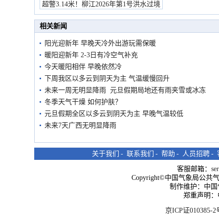
超警3.14米！柳江2026年第1号洪水过境
市民在堤岸见证汛况
相关新闻
阳光迎新年 早晚天冷外出游玩需保暖
暖阳迎新年 2-3日有冷空气补充
今天暖阳相伴 早晚依然冷
下周我区以多云到阴天为主 气温缓慢回升
未来一周无明显降雨 元旦假期局地还有雨夹雪或冰冻
冬季天气干燥 如何护肤？
元旦假期全区以多云到阴天为主 早晚气温较低
未来7天广西无明显降雨
关于我们
-
联系我们
-
帮助
-
人员招聘
-
客服邮箱：
se
Copyright©中国气象局公共气象服
制作维护：中国
郑重声明：
京ICP证010385-2