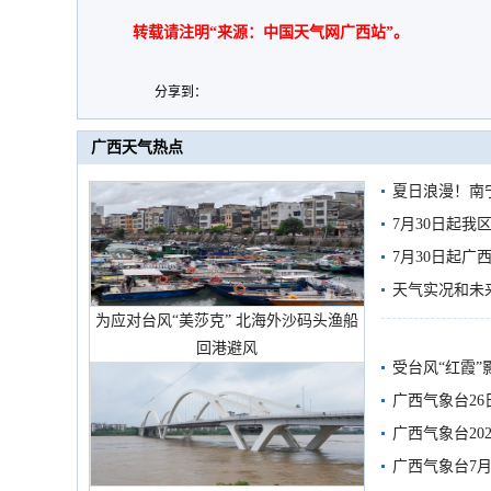
转载请注明“来源：中国天气网广西站”。
分享到：
广西天气热点
夏日浪漫！南
7月30日起
7月30日起
天气实况和未
为应对台风“美莎克” 北海外沙码头渔船
回港避风
受台风“红霞”
有较强降雨
广西气象台26
广西气象台20
预警
广西气象台7月