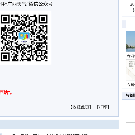
注“广西天气”微信公众号
2
【
立秋
立秋
西站”。
气象
【
收藏此页
】 【
打印
】