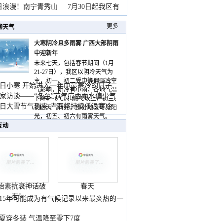
暴
日浪漫！南宁青秀山
7月30日起我区有
更多
聊天气
大寒阴冷且多雨雾 广西大部阴雨
中迎新年
未来七天，包括春节期间（1月
21-27日），我区以阴冷天气为
主，初一、初二受中等偏强冷空
日小寒 开始进入一年中最寒冷的日子
气影响，阴冷有小雨，各地气温
家访谈——“冬至”节气广西雨水偏少气
下降4～6℃局地8℃以上，初三、
低
日大雪节气到来 广西将持续低温寒冷
初四天气转好，部分地区可见阳
气
光，初五、初六有雨雾天气。
互动
胎素抗衰神话破
春天
灭！
015年可能成为有气候记录以来最炎热的一
夏穿冬装 气温降至零下7度