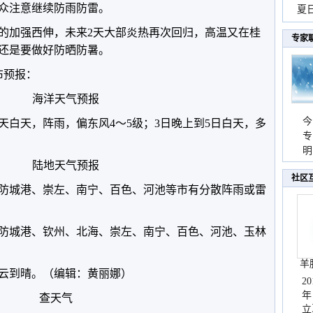
众注意继续防雨防雷。
现
夏
持
的加强西伸，未来2天大部炎热再次回归，高温又在桂
专家
还是要做好防晒防暑。
布预报：
海洋天气预报
今
天白天，阵雨，偏东风4～5级；3日晚上到5日白天，多
专
温
明
陆地天气预报
天
社区
防城港、崇左、南宁、百色、河池等市有分散阵雨或雷
防城港、钦州、北海、崇左、南宁、百色、河池、玉林
羊
多云到晴。（编辑：黄丽娜）
2
年
查天气
立