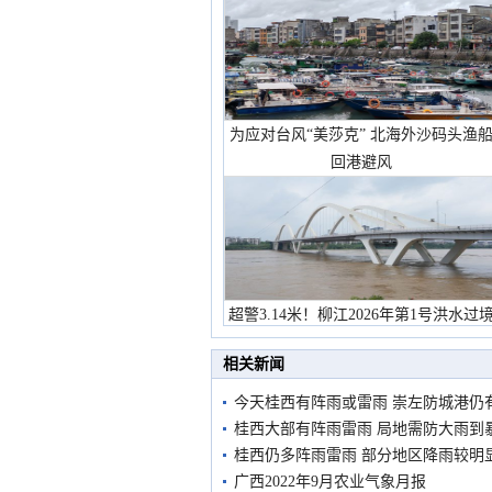
为应对台风“美莎克” 北海外沙码头渔
回港避风
超警3.14米！柳江2026年第1号洪水过
市民在堤岸见证汛况
相关新闻
今天桂西有阵雨或雷雨 崇左防城港仍
桂西大部有阵雨雷雨 局地需防大雨到
桂西仍多阵雨雷雨 部分地区降雨较明
广西2022年9月农业气象月报