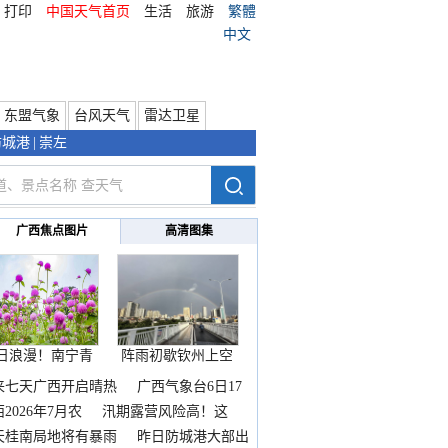
打印
中国天气首页
生活
旅游
繁體
中文
东盟气象
台风天气
雷达卫星
防城港
|
崇左
广西焦点图片
高清图集
日浪漫！南宁青
阵雨初歇钦州上空
秀山
邂逅
来七天广西开启晴热
广西气象台6日17
2026年7月农
汛期露营风险高！这
天桂南局地将有暴雨
昨日防城港大部出