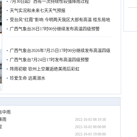
7月30日起广西有一次持续性较强降雨过程
天气实况和未来七天天气预报
受台风“红霞”影响 今明两天我区大部有高温 桂东局地
有较强降雨
广西气象台26日17时00分继续发布高温四级预警
船
广西气象台2026年7月25日17时00分继续发布高温四级
预警
广西气象台7月24日17时发布高温四级预警
阵雨初歇 钦州上空邂逅绝美雨后彩虹
珍爱生命 远离溺水
境
有中雨
暴雨
2022-10-02 08:19:38
显
2022-10-02 00:00:00
2022-10-01 19:00:00