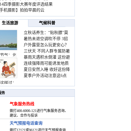
014四季摄影大赛年度评选结果
手机摄影】拍拍早晨的云
生活旅游
气候科普
立秋话养生：“贴秋膘”莫
暑热未退空调吹不停 3招
着急 先清暑再防燥
户外露营怎么玩更安心？
护住肩颈不酸痛
三伏天 不同人群专属防暑
这份攻略请收好
节气：北
暴雨天遇积水倒灌 这份避
要点请收好
连续强降雨可能诱发地质
险提示请收好
夏日安然入睡 收好这份降
灾害 这些前兆要知道
夏季户外活动注意这6点
温小贴士
防暑健身两不误
这样过：
服务
气象服务热线
拨打400-6000-121进行气象服务咨询、
建议、合作与投诉
天气预报电话查询
拨打12121或96121进行天气预报查询