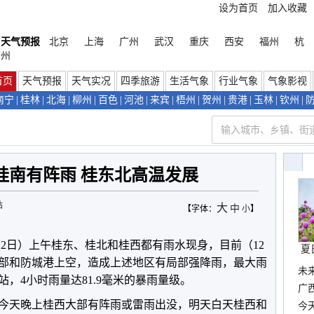
设为首页
加入收藏
天气预报
北京
上海
广州
武汉
重庆
西安
福州
杭
州
首页
天气预报
天气实况
四季旅游
生活气象
行业气象
气象影视
南宁
|
桂林
|
北海
|
柳州
|
百色
|
河池
|
来宾
|
梧州
|
贺州
|
贵港
|
玉林
|
钦州
|
桂南有阵雨 桂东北高温发展
站
大
中
【字体：
小
】
（2日）上午桂东、桂北和桂西都有雨水现身，目前（12
夏
部和防城港上空，造成上述地区有局部强降雨，最大雨
未
，4小时雨量达81.9毫米的暴雨量级。
时
广西
今天晚上桂西大部有阵雨或雷雨出没，明天白天桂西和
份
今