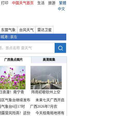
打印
中国天气首页
生活
旅游
繁體
中文
东盟气象
台风天气
雷达卫星
防城港
|
崇左
广西焦点图片
高清图集
日浪漫！南宁青
阵雨初歇钦州上空
秀山
邂逅
西区气象台继续发布
未来七天广西开启
热
西气象台6日17时
广西2026年7月农
期露营风险高！这份
今天桂南局地将有