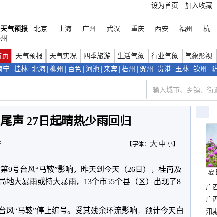
设为首页
加入收藏
天气预报
北京
上海
广州
武汉
重庆
西安
福州
杭
州
首页
天气预报
天气实况
四季旅游
生活气象
行业气象
气象影视
南宁
|
桂林
|
北海
|
柳州
|
百色
|
河池
|
来宾
|
梧州
|
贺州
|
贵港
|
玉林
|
钦州
|
尾声 27日起晴热少雨回归
站
大
中
【字体：
小
】
第9号台风“马鞍”影响，昨天到今天（26日），桂南及
夏
地大暴雨或特大暴雨，13个市55个县（区）出现了8
广
晴
广
对台风“马鞍”停止编号。受其残余环流影响，预计今天白
汛