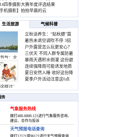
014四季摄影大赛年度评选结果
手机摄影】拍拍早晨的云
生活旅游
气候科普
立秋话养生：“贴秋膘”莫
暑热未退空调吹不停 3招
着急 先清暑再防燥
户外露营怎么玩更安心？
护住肩颈不酸痛
三伏天 不同人群专属防暑
这份攻略请收好
节气：北
暴雨天遇积水倒灌 这份避
要点请收好
连续强降雨可能诱发地质
险提示请收好
夏日安然入睡 收好这份降
灾害 这些前兆要知道
夏季户外活动注意这6点
温小贴士
防暑健身两不误
这样过：
服务
气象服务热线
拨打400-6000-121进行气象服务咨询、
建议、合作与投诉
天气预报电话查询
拨打12121或96121进行天气预报查询