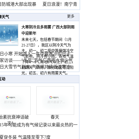
雨
日防城港大部出现暴
夏日浪漫！南宁青
山
更多
聊天气
大寒阴冷且多雨雾 广西大部阴雨
中迎新年
未来七天，包括春节期间（1月
21-27日），我区以阴冷天气为
主，初一、初二受中等偏强冷空
日小寒 开始进入一年中最寒冷的日子
气影响，阴冷有小雨，各地气温
家访谈——“冬至”节气广西雨水偏少气
下降4～6℃局地8℃以上，初三、
低
日大雪节气到来 广西将持续低温寒冷
初四天气转好，部分地区可见阳
气
光，初五、初六有雨雾天气。
互动
胎素抗衰神话破
春天
灭！
015年可能成为有气候记录以来最炎热的一
夏穿冬装 气温降至零下7度