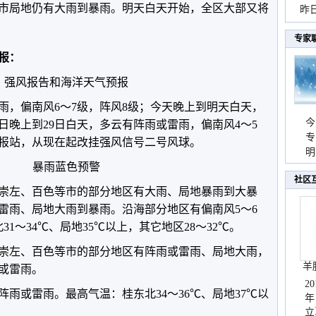
市局地仍有大雨到暴雨。明天白天开始，全区大部又将
暴
昨
秀
专家
预报：
强风报告和海洋天气预报
雨，偏南风6～7级，阵风8级；今天晚上到明天白天，
今
7日晚上到29日白天，多云有阵雨或雷雨，偏南风4～5
专
报站，从现在起改挂强风信号二号风球。
温
明
暴雨蓝色预警
天
社区
崇左、百色等市的部分地区有大雨、局地暴雨到大暴
雷雨、局地大雨到暴雨。沿海部分地区有偏南风5～6
1～34℃、局地35℃以上，其它地区28～32℃。
崇左、百色等市的部分地区有阵雨或雷雨、局地大雨，
羊
或雷雨。
2
雨或雷雨。最高气温：桂东北34～36℃、局地37℃以
年
立