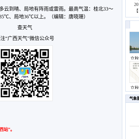
2
区多云到晴、局地有阵雨或雷雨。最高气温：桂北33～
【
35℃、局地36℃以上。
（编辑：唐晓珊）
查天气
注“广西天气”微信公众号
立秋
立秋
气象
西站”。