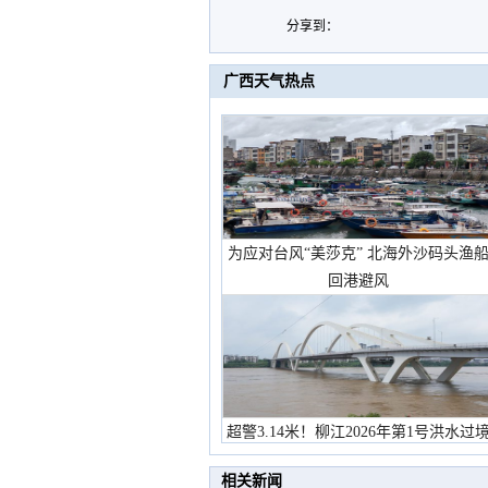
分享到：
广西天气热点
为应对台风“美莎克” 北海外沙码头渔
回港避风
超警3.14米！柳江2026年第1号洪水过
市民在堤岸见证汛况
相关新闻