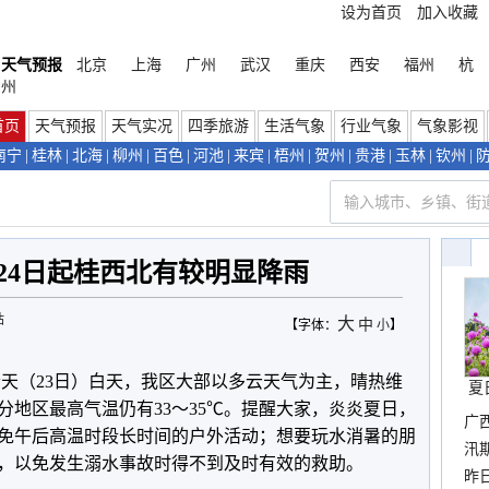
设为首页
加入收藏
天气预报
北京
上海
广州
武汉
重庆
西安
福州
杭
州
首页
天气预报
天气实况
四季旅游
生活气象
行业气象
气象影视
南宁
|
桂林
|
北海
|
柳州
|
百色
|
河池
|
来宾
|
梧州
|
贺州
|
贵港
|
玉林
|
钦州
|
24日起桂西北有较明显降雨
站
大
中
【字体：
小
】
今天（23日）白天，我区大部以多云天气为主，晴热维
夏
分地区最高气温仍有33～35℃。提醒大家，炎炎夏日，
广
免午后高温时段长时间的户外活动；想要玩水消暑的朋
汛
，以免发生溺水事故时得不到及时有效的救助。
暴
昨