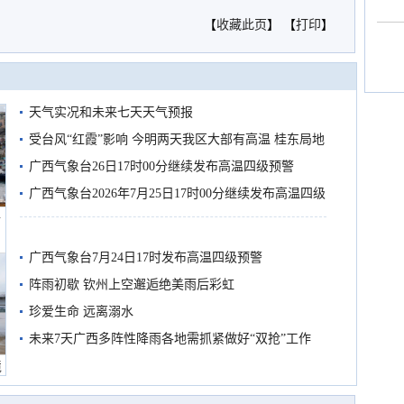
【
收藏此页
】 【
打印
】
天气实况和未来七天天气预报
受台风“红霞”影响 今明两天我区大部有高温 桂东局地
有较强降雨
广西气象台26日17时00分继续发布高温四级预警
广西气象台2026年7月25日17时00分继续发布高温四级
船
预警
广西气象台7月24日17时发布高温四级预警
阵雨初歇 钦州上空邂逅绝美雨后彩虹
珍爱生命 远离溺水
未来7天广西多阵性降雨各地需抓紧做好“双抢”工作
境