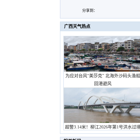
分享到：
广西天气热点
为应对台风“美莎克” 北海外沙码头渔
回港避风
超警3.14米！柳江2026年第1号洪水过
市民在堤岸见证汛况