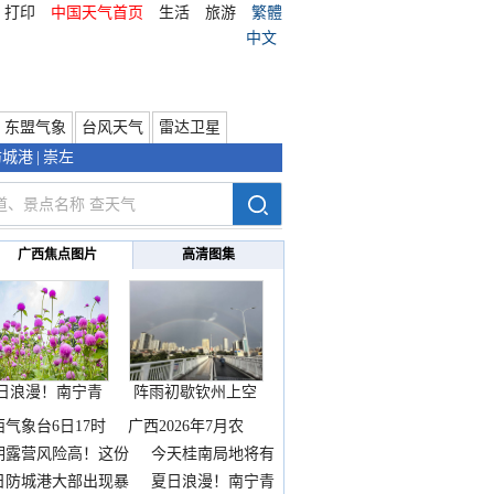
打印
中国天气首页
生活
旅游
繁體
中文
东盟气象
台风天气
雷达卫星
防城港
|
崇左
广西焦点图片
高清图集
日浪漫！南宁青
阵雨初歇钦州上空
秀山
邂逅
西气象台6日17时
广西2026年7月农
期露营风险高！这份
今天桂南局地将有
雨
日防城港大部出现暴
夏日浪漫！南宁青