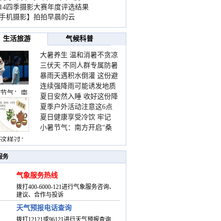
014四季摄影大赛年度评选结果
手机摄影】拍拍早晨的云
生活旅游
气候科普
大暑养生 温和消暑不贪凉
三伏天 不同人群专属防暑
暴雨天遇积水倒灌 这份避
要点请收好
连续强降雨可能诱发地质
险提示请收好
节气：南
夏日安然入睡 收好这份降
灾害 这些前兆要知道
夏季户外活动注意这6点
温小贴士
夏日健康享受冷饮 牢记
防暑健身两不误
小暑节气：南方开启“桑
“两注意一控制”
拿”模式 北方陆续进入雨
这样过：
季
服务
气象服务热线
拨打400-6000-121进行气象服务咨询、
建议、合作与投诉
天气预报电话查询
拨打12121或96121进行天气预报查询