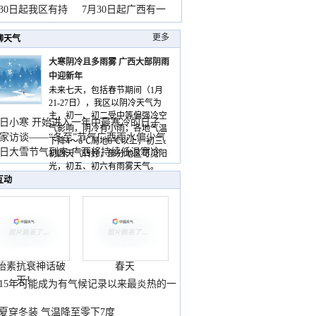
山
月30日起我区有持
7月30日起广西有一
更多
聊天气
大寒阴冷且多雨雾 广西大部阴雨
中迎新年
未来七天，包括春节期间（1月
21-27日），我区以阴冷天气为
主，初一、初二受中等偏强冷空
日小寒 开始进入一年中最寒冷的日子
气影响，阴冷有小雨，各地气温
家访谈——“冬至”节气广西雨水偏少气
下降4～6℃局地8℃以上，初三、
低
日大雪节气到来 广西将持续低温寒冷
初四天气转好，部分地区可见阳
气
光，初五、初六有雨雾天气。
互动
胎素抗衰神话破
春天
灭！
015年可能成为有气候记录以来最炎热的一
夏穿冬装 气温降至零下7度