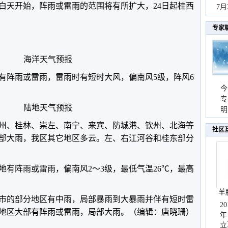
白天开始，阵雨或雷雨的范围将有所扩大，24日起桂西
秀
7
专家
海洋天气预报
有阵雨或雷雨，雷雨时有短时大风，偏南风5级，阵风6
今
专
陆地天气预报
温
明
天
州、桂林、崇左、南宁、来宾、防城港、钦州、北海等
社区
部大雨，我区其它地区多云。左、右江河谷和桂东部分
地有阵雨或雷雨，偏南风2～3级，最低气温26℃，最高
羊
等市的部分地区有中雨，局部暴雨到大暴雨并伴有短时雷
2
地区大部有阵雨或雷雨，局部大雨。（编辑：唐晓珊）
年
立