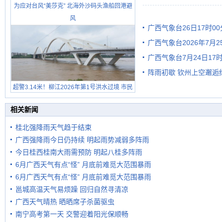
为应对台风“美莎克” 北海外沙码头渔船回港避
有较强降雨
风
广西气象台26日17时0
广西气象台2026年7月
广西气象台7月24日1
级预警
阵雨初歇 钦州上空邂逅
超警3.14米！柳江2026年第1号洪水过境 市民
在堤岸见证汛况
相关新闻
桂北强降雨天气趋于结束
广西强降雨今日仍持续 明起雨势减弱多阵雨
今日桂西桂南大雨需预防 明起八桂多阵雨
6月广西天气有点“怪” 月底前难觅大范围暴雨
6月广西天气有点“怪” 月底前难觅大范围暴雨
邕城高温天气易烦躁 回归自然寻清凉
广西天气晴热 晒晒席子杀菌驱虫
南宁高考第一天 交警迎着阳光保顺畅