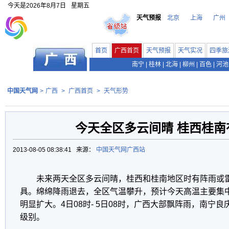
今天是
2026年8月7日
星期五
天气预报
北京
上海
广州
首页
广西首页
天气预报
天气实况
四季旅
南宁
|
桂林
|
北海
|
柳州
|
百色
|
河池
中国天气网
>
广西
>
广西首页
>
天气形势
今天全区多云间晴 桂西桂南
2013-08-05 08:38:41 来源：
中国天气网广西站
未来两天全区多云间晴，桂西和桂南地区时有阵雨或雷
具。绵绵降雨退去，全区气温攀升，预计今天高温主要集
明显扩大。4日08时- 5日08时，广西大部飘阵雨，南宁良
级别。