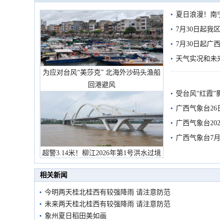
夏日浪漫！南
7月30日起
7月30日起
天气实况和未
为应对台风“美莎克” 北海外沙码头渔船
回港避风
受台风“红霞”
有较强降雨
广西气象台26
广西气象台20
预警
广西气象台7月
超警3.14米！柳江2026年第1号洪水过境
市民在堤岸见证汛况
相关新闻
今明两天桂北桂西有较强降雨 请注意防范
未来两天桂北桂西有较强降雨 请注意防范
象州夏日稻田美如画