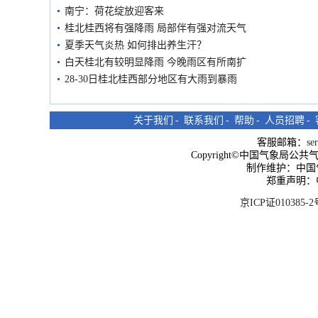
南宁：荷花绽放迎客来
桂北桂西将有强降雨 局部伴有强对流天气
夏季天气炎热 如何排出养生汗？
白天桂北有较明显降雨 今晚雨区有所南扩
28-30日桂北桂西部分地区有大雨到暴雨
关于我们
-
联系我们
-
帮助
-
人员招聘
-
客服邮箱：
se
Copyright©中国气象局公共气象服
制作维护：中国
郑重声明：
京ICP证010385-2