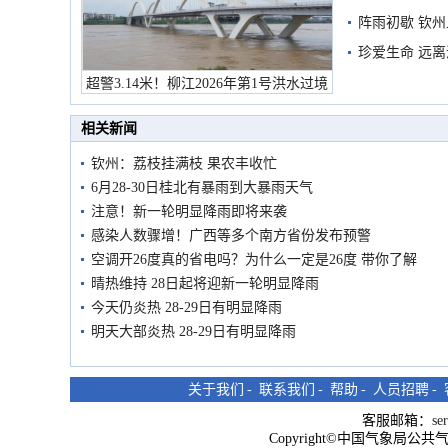
阵雨初歇 钦
珍爱生命 远
超警3.14米！柳江2026年第1号洪水过境
市民在堤岸见证汛况
相关新闻
钦州：荔枝挂满枝 果农丰收忙
6月28-30日桂北有暴雨到大暴雨天气
注意！新一轮明显降雨即将来袭
感染人数骤增！广西等多个南方省份发布预警
空调开26度真的省电吗？为什么一定是26度 带你了解
晴热维持 28日起将迎新一轮明显降雨
今天仍炎热 28-29日有明显降雨
明天大部炎热 28-29日有明显降雨
关于我们
-
联系我们
-
帮助
-
人员招聘
-
客服邮箱：
se
Copyright©中国气象局公共气象服