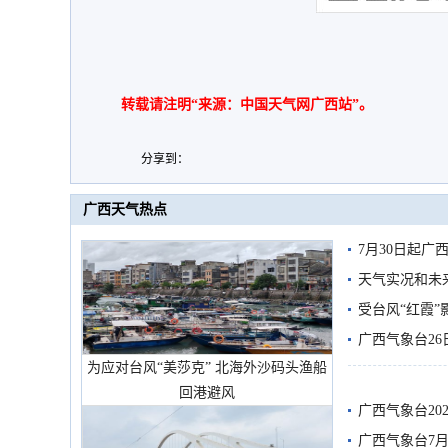
转载请注明“来源：中国天气网广西站”。
分享到：
广西天气热点
7月30日起
天气实况和未
受台风“红霞”
有较强降雨
广西气象台26
为应对台风“美莎克” 北海外沙码头渔船
回港避风
广西气象台20
预警
广西气象台7月