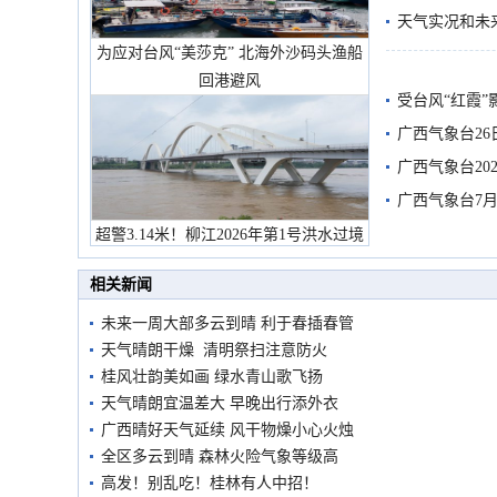
天气实况和未
为应对台风“美莎克” 北海外沙码头渔船
回港避风
受台风“红霞”
有较强降雨
广西气象台26
广西气象台20
预警
广西气象台7月
超警3.14米！柳江2026年第1号洪水过境
市民在堤岸见证汛况
相关新闻
未来一周大部多云到晴 利于春插春管
天气晴朗干燥 清明祭扫注意防火
桂风壮韵美如画 绿水青山歌飞扬
天气晴朗宜温差大 早晚出行添外衣
广西晴好天气延续 风干物燥小心火烛
全区多云到晴 森林火险气象等级高
高发！别乱吃！桂林有人中招！