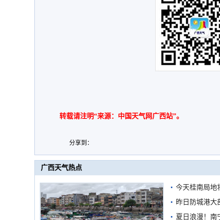
转载请注明“来源：中国天气网广西站”。
分享到：
广西天气热点
今天桂南局地将
需继续防范
昨日防城港大
雨
夏日浪漫！南