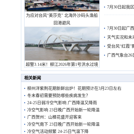
7月30日起
为应对台风“美莎克” 北海外沙码头渔船
回港避风
7月30日起
天气实况和未
受台风“红霞”
有较强降雨
广西气象台26
超警3.14米！柳江2026年第1号洪水过境
市民在堤岸见证汛况
相关新闻
柳州洋紫荆花期新鲜出炉！花期预计在3月23日左右
冬末春初需要预防哪些疾病发生？
24-25日弱冷空气影响 广西降温又降雨
冷空气影响 23日晚广西开始新一轮降温
广西贺州：山楂花盛开迎客来
冷空气南下 23日晚广西开始新一轮降温
冷空气活动频繁 24-25日气温下降