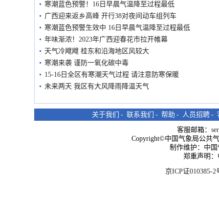
寒潮蓝色预警！16日早晨气温降至过程最低
广西迎来返乡高峰 开行38对夜间动车组列车
寒潮蓝色预警生效中 16日早晨气温降至过程最低
年味渐浓！2023年广西迎春花市拉开帷幕
天气冷飕飕 桂东和沿海地区风较大
寒潮来袭 谨防一氧化碳中毒
15-16日全区有寒潮天气过程 请注意防寒保暖
未来两天 我区有大风降雨降温天气
关于我们
-
联系我们
-
帮助
-
人员招聘
-
客服邮箱：
se
Copyright©中国气象局公共气象服
制作维护：中国
郑重声明：
京ICP证010385-2