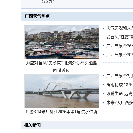
分享到：
广西天气热点
天气实况和未
受台风“红霞”
有较强降雨
广西气象台26
广西气象台20
为应对台风“美莎克” 北海外沙码头渔船
预警
回港避风
广西气象台7月
阵雨初歇 钦
珍爱生命 远
未来7天广西
超警3.14米！柳江2026年第1号洪水过境
市民在堤岸见证汛况
相关新闻