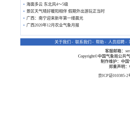
海面多云 东北风4～5级
景区天气晴好暖阳相伴 假期外出游玩正当时
广西：南宁迎来新年第一缕晨光
广西2020年12月农业气象月报
关于我们
-
联系我们
-
帮助
-
人员招聘
-
客服邮箱：
se
Copyright©中国气象局公共气象服
制作维护：中国
郑重声明：
京ICP证010385-2