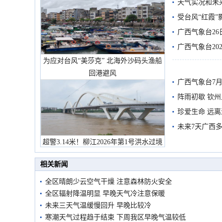
天气实况和未
受台风“红霞”
有较强降雨
广西气象台26
广西气象台20
为应对台风“美莎克” 北海外沙码头渔船
预警
回港避风
广西气象台7月
阵雨初歇 钦
珍爱生命 远
未来7天广西
超警3.14米！柳江2026年第1号洪水过境
市民在堤岸见证汛况
相关新闻
全区晴朗少云空气干燥 注意森林防火安全
全区辐射降温明显 早晚天气冷注意保暖
未来三天气温缓慢回升 早晚比较冷
寒潮天气过程趋于结束 下周我区早晚气温较低