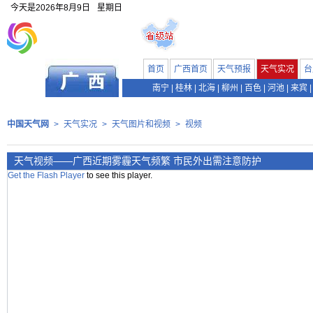
今天是
2026年8月9日
星期日
首页
广西首页
天气预报
天气实况
台
南宁
|
桂林
|
北海
|
柳州
|
百色
|
河池
|
来宾
|
中国天气网
>
天气实况
>
天气图片和视频
>
视频
天气视频——广西近期雾霾天气频繁 市民外出需注意防护
Get the Flash Player
to see this player.