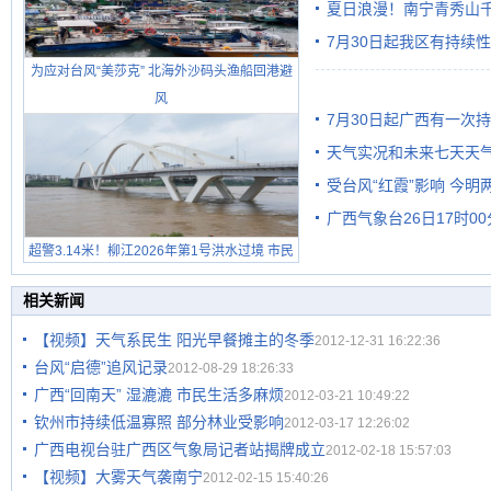
雨
夏日浪漫！南宁青秀山
7月30日起我区有持续
为应对台风“美莎克” 北海外沙码头渔船回港避
风
7月30日起广西有一次
天气实况和未来七天天
受台风“红霞”影响 今
广西气象台26日17时0
有较强降雨
超警3.14米！柳江2026年第1号洪水过境 市民
在堤岸见证汛况
相关新闻
【视频】天气系民生 阳光早餐摊主的冬季
2012-12-31 16:22:36
台风“启德”追风记录
2012-08-29 18:26:33
广西“回南天” 湿漉漉 市民生活多麻烦
2012-03-21 10:49:22
钦州市持续低温寡照 部分林业受影响
2012-03-17 12:26:02
广西电视台驻广西区气象局记者站揭牌成立
2012-02-18 15:57:03
【视频】大雾天气袭南宁
2012-02-15 15:40:26