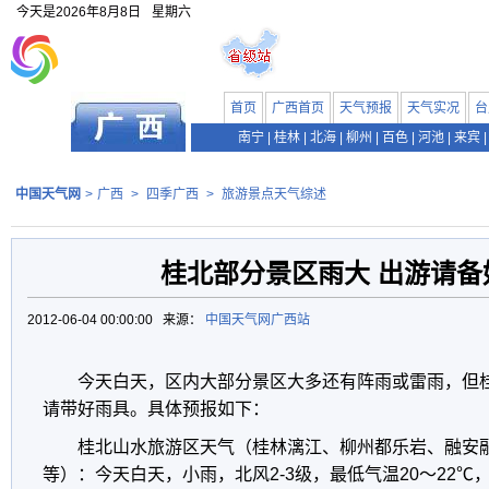
今天是
2026年8月8日
星期六
首页
广西首页
天气预报
天气实况
台
南宁
|
桂林
|
北海
|
柳州
|
百色
|
河池
|
来宾
|
中国天气网
>
广西
>
四季广西
>
旅游景点天气综述
桂北部分景区雨大 出游请备
2012-06-04 00:00:00 来源：
中国天气网广西站
今天白天，区内大部分景区大多还有阵雨或雷雨，但
请带好雨具。具体预报如下：
桂北山水旅游区天气（桂林漓江、柳州都乐岩、融安
等）：今天白天，小雨，北风2-3级，最低气温20～22℃，