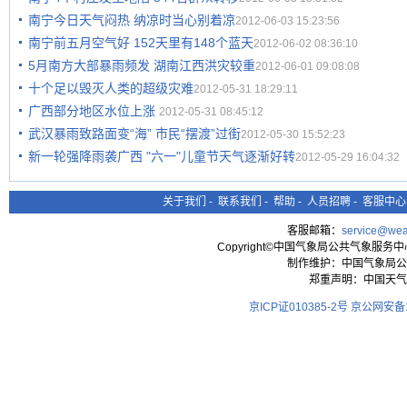
南宁今日天气闷热 纳凉时当心别着凉
2012-06-03 15:23:56
南宁前五月空气好 152天里有148个蓝天
2012-06-02 08:36:10
5月南方大部暴雨频发 湖南江西洪灾较重
2012-06-01 09:08:08
十个足以毁灭人类的超级灾难
2012-05-31 18:29:11
广西部分地区水位上涨
2012-05-31 08:45:12
武汉暴雨致路面变“海” 市民“摆渡”过街
2012-05-30 15:52:23
新一轮强降雨袭广西 "六一"儿童节天气逐渐好转
2012-05-29 16:04:32
关于我们
-
联系我们
-
帮助
-
人员招聘
-
客服中心
客服邮箱：
service@wea
Copyright©中国气象局公共气象服务中心 All
制作维护：中国气象局公
郑重声明：中国天气
京ICP证010385-2号
京公网安备11