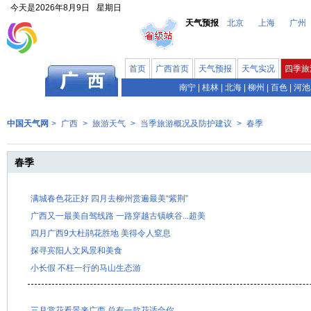
今天是
2026年8月9日
星期日
天气预报
北京
上海
广州
首页
广西首页
天气预报
天气实况
四季旅
南宁
|
桂林
|
北海
|
柳州
|
百色
|
河池
中国天气网
>
广西
>
旅游天气
>
当季旅游概况及防护建议
>
春季
春季
满城春色花正好 四月去柳州赏遍最美“紫荆”
广西又一最美自驾线路 一路穿越古镇峡谷...超美
四月广西9大杜鹃花胜地 美得令人窒息
探寻宾阳人文风景和美食
小长假 不枉一行的马山生态游
三月赏花看景来广西 总有一款花适合你