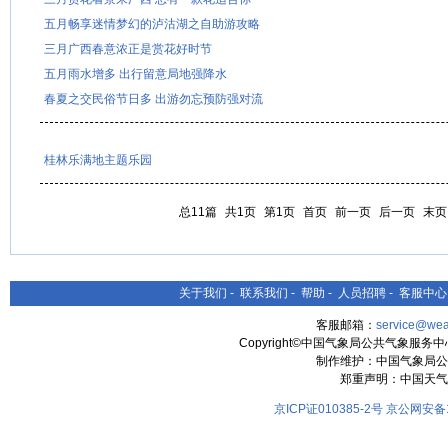
五月畅享迷情梦幻的泸沽湖之自助游攻略
三月广西春意浓正是赏花好时节
五月雨水增多 出行留意局地强降水
春夏之交民俗节日多 出游勿忘预防强对流
桂林乐满地主题乐园
总11篇
共1页
第1页
首页
前一页
后一页
末页
关于我们
-
联系我们
-
帮助
-
人员招聘
-
客服中心
客服邮箱：
service@wea
Copyright©中国气象局公共气象服务中心 All
制作维护：中国气象局公
郑重声明：中国天气
京ICP证010385-2号
京公网安备11