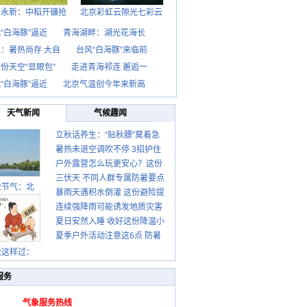
西永新：中稻开镰抢
北京彩虹云隙光七彩云
“白海豚”逼近
青海湖畔：湖光花海长
：暑热尚存 大自
台风“白海豚”来临前
份天空“显眼包”
走进青海祁连 邂逅一
“白海豚”逼近
北京气温创今年来新高
天气新闻
气候趣闻
立秋话养生：“贴秋膘”莫着急
暑热未退空调吹不停 3招护住
先清暑再防燥
户外露营怎么玩更安心？这份
肩颈不酸痛
三伏天 不同人群专属防暑要点
攻略请收好
秋节气：北
暴雨天遇积水倒灌 这份避险提
请收好
连续强降雨可能诱发地质灾害
示请收好
夏日安然入睡 收好这份降温小
这些前兆要知道
夏季户外活动注意这6点 防暑
贴士
健身两不误
秋这样过：
服务
气象服务热线