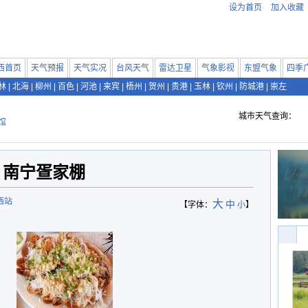
设为首页
加入收藏
西首页
天气预报
天气实况
台风天气
雷达卫星
气象影视
东盟气象
四季
林
|
北海
|
柳州
|
百色
|
河池
|
来宾
|
梧州
|
贺州
|
贵港
|
玉林
|
钦州
|
防城港
|
崇左
城市天气查询：
馆
南宁疍家棚
西站
大
中
【字体：
小
】