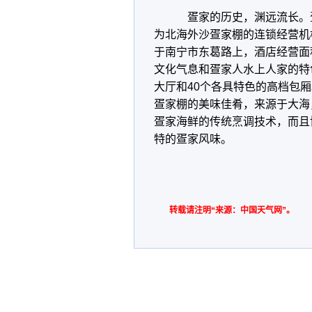
疍家的历史，渊远流长。疍
为北海外沙疍家棚的连锁经营机
于南宁市东葛路上，酒店经营面
文化气息和疍家人水上人家的特
大厅和40个各具特色的高档包厢
疍家棚的美味佳肴，来源于大海
疍家海鲜的传统烹调技术，而且
特的疍家风味。
转载请注明“来源：中国天气网”。