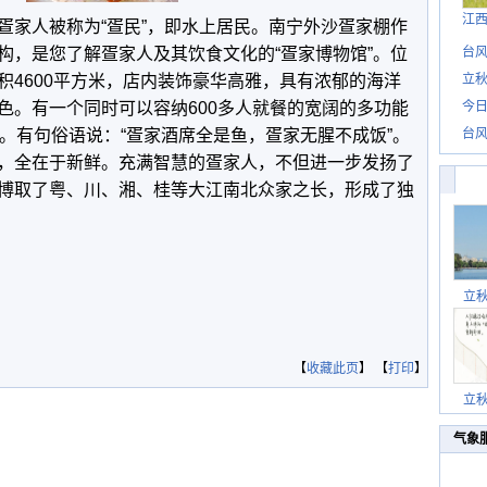
江
家人被称为“疍民”，即水上居民。南宁外沙疍家棚作
构，是您了解疍家人及其饮食文化的“疍家博物馆”。位
台风
积4600平方米，店内装饰豪华高雅，具有浓郁的海洋
立秋
色。有一个同时可以容纳600多人就餐的宽阔的多功能
今日
。有句俗语说：“疍家酒席全是鱼，疍家无腥不成饭”。
台风
，全在于新鲜。充满智慧的疍家人，不但进一步发扬了
博取了粤、川、湘、桂等大江南北众家之长，形成了独
立
【
收藏此页
】 【
打印
】
立
气象