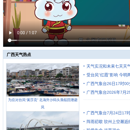
广西天气热点
天气实况和未来七天天
受台风“红霞”影响 今
广西气象台26日17时0
有较强降雨
广西气象台2026年7月
为应对台风“美莎克” 北海外沙码头渔船回港避
级预警
风
广西气象台7月24日1
阵雨初歇 钦州上空邂逅