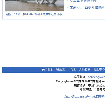
珍爱生命 远离溺水
未来7天广西多阵性降雨
超警3.14米！柳江2026年第1号洪水过境 市民
在堤岸见证汛况
关于我们
-
联系我们
-
帮助
-
人员招聘
-
客服中心
客服邮箱：
service@wea
Copyright©中国气象局公共气象服务中心 All
制作维护：中国气象局公
郑重声明：中国天气
京ICP证010385-2号
京公网安备11