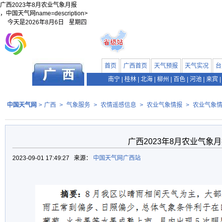
广西2023年8月农业气象月报
，中国天气网name=description>
今天是
2026年8月6日
星期四
首页
广西首页
天气预报
天气实况
台
南宁
|
桂林
|
北海
|
柳州
|
百色
|
河池
|
来宾
|
中国天气网
>
广西
>
气象服务
>
农情遥感信息
>
农业气象情报
>
农业气象
广西2023年8月农业气象
2023-09-01 17:49:27 来源：
中国天气网广西站