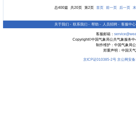
总400篇
共20页
第2页
首页
前一页
后一页
关于我们
-
联系我们
-
帮助
-
人员招聘
-
客服中心
客服邮箱：
service@wea
Copyright©中国气象局公共气象服务中心 All
制作维护：中国气象局公
郑重声明：中国天气
京ICP证010385-2号
京公网安备11