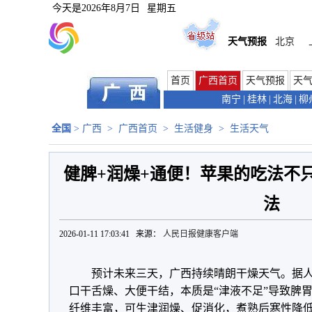
今天是
2026年8月7日
星期五
天气预报
北京
首页
广西首页
天气预报
天
南宁
|
桂林
|
北海
|
柳
全国
>
广西
>
广西首页
>
生活健身
>
生活天气
健脾+润燥+通便！苹果的吃法不只
法
2026-01-11 17:03:41 来源：
人民日报健康客户端
预计未来三天，广西持续晴朗干燥天气。据
口干舌燥、大便干结，本质是“津液不足”导致脾
纤维丰富，可生津润燥、促消化，煮熟后寒性降低