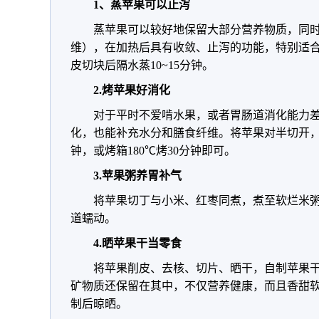
1、蒸苹果可以止泻
蒸苹果可以较好地保留大部分营养物质，同
维），在加热后具有收敛、止泻的功能，特别适
皮切块后隔水蒸10~15分钟。
2.烤苹果好消化
对于平时不爱啃水果，或者胃肠道消化能力
化，也能补充水分和膳食纤维。将苹果对半切开，挖
钟，或烤箱180℃烤30分钟即可。
3.苹果粥养胃补气
将苹果切丁与小米、红枣同煮，煮至软烂米
道蠕动。
4.晒苹果干当零食
将苹果削皮、去核、切片、晒干，自制苹果
矿物质还保留在其中，不仅营养健康，而且香甜
制后晾晒。