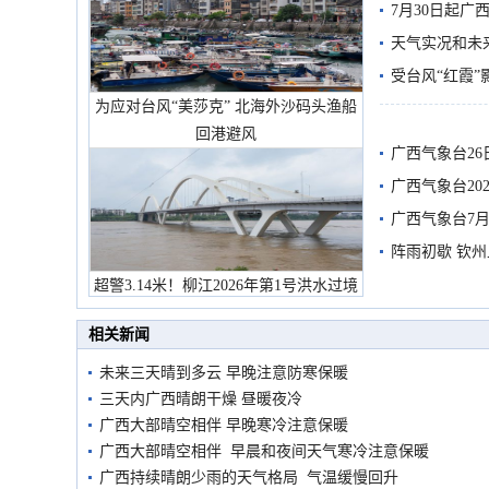
7月30日起
天气实况和未
受台风“红霞”
为应对台风“美莎克” 北海外沙码头渔船
有较强降雨
回港避风
广西气象台26
广西气象台20
预警
广西气象台7月
阵雨初歇 钦
超警3.14米！柳江2026年第1号洪水过境
市民在堤岸见证汛况
相关新闻
未来三天晴到多云 早晚注意防寒保暖
三天内广西晴朗干燥 昼暖夜冷
广西大部晴空相伴 早晚寒冷注意保暖
广西大部晴空相伴 早晨和夜间天气寒冷注意保暖
广西持续晴朗少雨的天气格局 气温缓慢回升