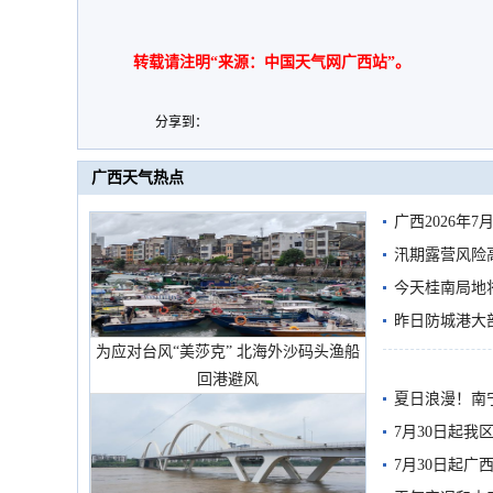
转载请注明“来源：中国天气网广西站”。
分享到：
广西天气热点
广西2026年
汛期露营风险
今天桂南局地将
需继续防范
昨日防城港大
为应对台风“美莎克” 北海外沙码头渔船
雨
回港避风
夏日浪漫！南
7月30日起
7月30日起