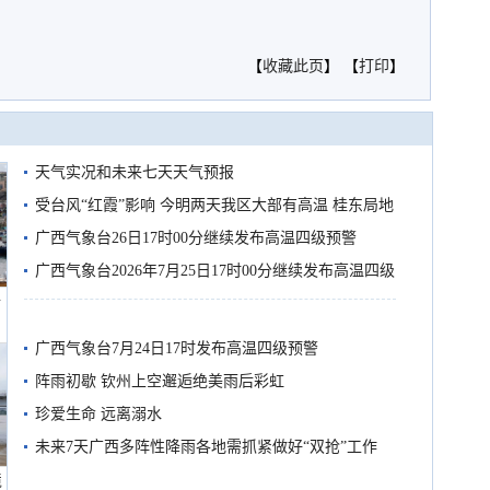
【
收藏此页
】 【
打印
】
天气实况和未来七天天气预报
受台风“红霞”影响 今明两天我区大部有高温 桂东局地
有较强降雨
广西气象台26日17时00分继续发布高温四级预警
广西气象台2026年7月25日17时00分继续发布高温四级
船
预警
广西气象台7月24日17时发布高温四级预警
阵雨初歇 钦州上空邂逅绝美雨后彩虹
珍爱生命 远离溺水
未来7天广西多阵性降雨各地需抓紧做好“双抢”工作
境