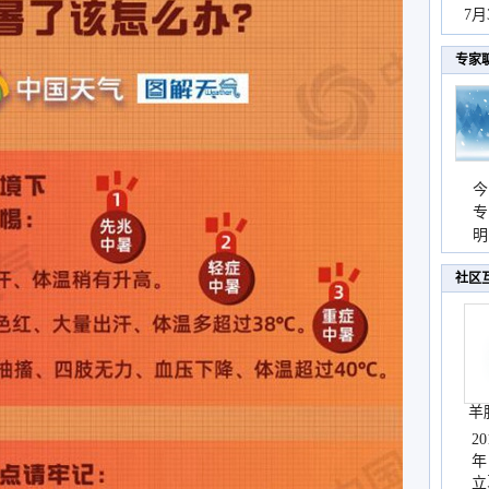
秀
7
专家
今
专
温
明
天
社区
羊
2
年
立