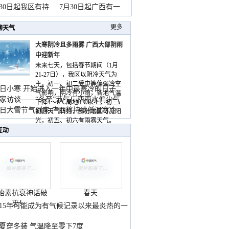
山
月30日起我区有持
7月30日起广西有一
更多
聊天气
大寒阴冷且多雨雾 广西大部阴雨
中迎新年
未来七天，包括春节期间（1月
21-27日），我区以阴冷天气为
主，初一、初二受中等偏强冷空
日小寒 开始进入一年中最寒冷的日子
气影响，阴冷有小雨，各地气温
家访谈——“冬至”节气广西雨水偏少气
下降4～6℃局地8℃以上，初三、
低
日大雪节气到来 广西将持续低温寒冷
初四天气转好，部分地区可见阳
气
光，初五、初六有雨雾天气。
互动
胎素抗衰神话破
春天
灭！
015年可能成为有气候记录以来最炎热的一
夏穿冬装 气温降至零下7度