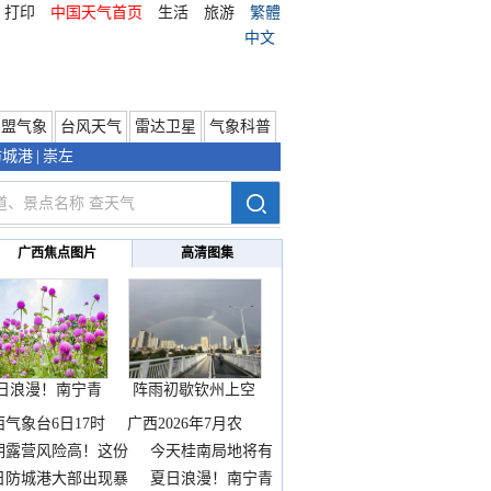
打印
中国天气首页
生活
旅游
繁體
中文
东盟气象
台风天气
雷达卫星
气象科普
防城港
|
崇左
广西焦点图片
高清图集
日浪漫！南宁青
阵雨初歇钦州上空
秀山
邂逅
西气象台6日17时
广西2026年7月农
期露营风险高！这份
今天桂南局地将有
雨
日防城港大部出现暴
夏日浪漫！南宁青