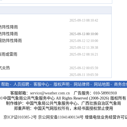
2025-09-13 08:10:42
防阵性降雨
防阵性降雨
2025-09-13 00:10:00
2025-09-12 19:10:00
需防阵性降雨
2025-09-12 12:10:00
2025-09-12 11:39:38
阵雨或雷雨
2025-09-12 08:16:21
气炎热
2025-09-12 00:05:59
2025-09-11 19:05:59
-
帮助
-
人员招聘
-
客服中心
-
版权声明
-
网站律师
-
网站地图
-
商务合
客服邮箱：
service@weather.com.cn
广告服务：010-58991910
ght©中国气象局公共气象服务中心 All Rights Reserved (2008-2026) 版权
制作维护：中国气象局公共气象服务中心、广西壮族自治区气象局
郑重声明：中国天气网
版权所有
，未经书面授权禁止使用
京ICP证010385-2号
京公网安备11041400134号
增值电信业务经营许可证