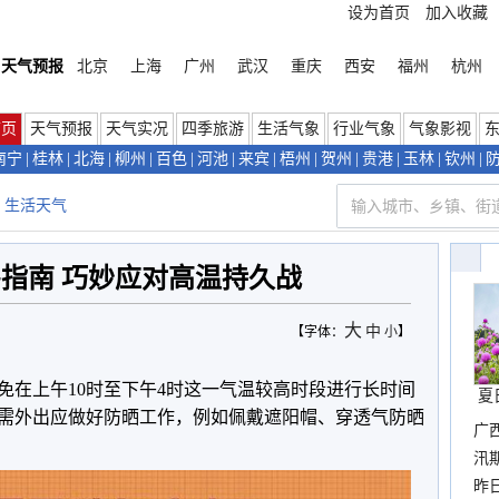
设为首页
加入收藏
天气预报
北京
上海
广州
武汉
重庆
西安
福州
杭州
首页
天气预报
天气实况
四季旅游
生活气象
行业气象
气象影视
南宁
|
桂林
|
北海
|
柳州
|
百色
|
河池
|
来宾
|
梧州
|
贺州
|
贵港
|
玉林
|
钦州
|
生活天气
指南 巧妙应对高温持久战
大
中
【字体：
小
】
免在上午10时至下午4时这一气温较高时段进行长时间
夏
需外出应做好防晒工作，例如佩戴遮阳帽、穿透气防晒
广
汛
暴
昨