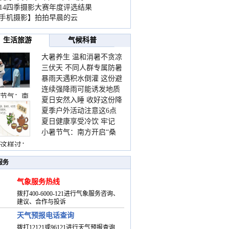
014四季摄影大赛年度评选结果
手机摄影】拍拍早晨的云
生活旅游
气候科普
大暑养生 温和消暑不贪凉
三伏天 不同人群专属防暑
暴雨天遇积水倒灌 这份避
要点请收好
连续强降雨可能诱发地质
险提示请收好
节气：南
夏日安然入睡 收好这份降
灾害 这些前兆要知道
夏季户外活动注意这6点
温小贴士
夏日健康享受冷饮 牢记
防暑健身两不误
小暑节气：南方开启“桑
“两注意一控制”
拿”模式 北方陆续进入雨
这样过：
季
服务
气象服务热线
拨打400-6000-121进行气象服务咨询、
建议、合作与投诉
天气预报电话查询
拨打12121或96121进行天气预报查询