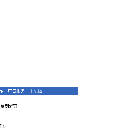
作
-
广告服务
-
手机版
所有 复制必究
B2-