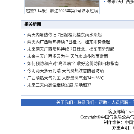
未来7天广西
超警3.14米！柳江2026年第1号洪水过境
市民在堤岸见证汛况
相关新闻
两天内暑热依旧 7日起桂北桂东雨水渐起
两天内广西晴热持续 7日桂北、桂东雨势渐起
未来两天广西晴热持续 7日桂北、桂东雨势渐起
未来三天广西多云为主 天气炎热多阵雨雷雨
如何预防和应对“高温病”？收好这份防御自救指南
今明两天多云到晴 天气炎热注意防暑防晒
广西晴热天气为主 大部最高气温34～36℃
未来三天内高温继续发威 局地超37
关于我们
-
联系我们
-
帮助
-
人员招聘
-
客服邮箱：
se
Copyright©中国气象局公共气象服
制作维护：中国
郑重声明：