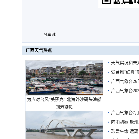
分享到：
广西天气热点
天气实况和未
受台风“红霞”
有较强降雨
广西气象台26
广西气象台20
为应对台风“美莎克” 北海外沙码头渔船
预警
回港避风
广西气象台7月
阵雨初歇 钦
珍爱生命 远