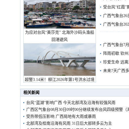
受台风“红霞”
有较强降雨
广西气象台26
广西气象台20
为应对台风“美莎克” 北海外沙码头渔船
预警
回港避风
广西气象台7月
阵雨初歇 钦
珍爱生命 远
未来7天广西
超警3.14米！柳江2026年第1号洪水过境
市民在堤岸见证汛况
相关新闻
台风“蓝湖”影响广西 今天北部湾及沿海有较强风雨
广西区气象台08月30日09时00分继续发布台风四级预警（
受热带低压影响 广西局地有大雨或暴雨
北部湾及桂南沿海有风雨 31日后大部转多云为主