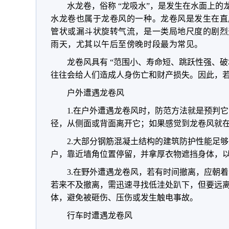
水龙卷，俗称 “龙吸水”，是发生在水面上
水龙卷也属于龙卷风的一种。龙卷风是发生在直
管状或漏斗状旋转气流，是一类局地尺度的剧烈
雨天，尤其以午后至傍晚时段最为常见。
龙卷风具有 “范围小、寿命短、跳跃性强、破
往往会给人们造成人身伤亡和财产损失。因此，
户外遭遇龙卷风
1.在户外遭遇龙卷风时，防范方法就是预判
径，从侧面或背面离开它；如果感觉到龙卷风就
2.大部分钢筋混凝土结构的建筑防护性能足
户，靠近墙角位置停留，并拿厚衣物遮挡身体，
3.在野外遭遇龙卷风，若有时间撤离，应朝
若来不及撤离，需迅速寻找低洼处趴下，但要远
体，避免被砸伤、压伤或发生触电事故。
行车时遭遇龙卷风