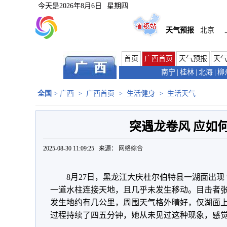
今天是
2026年8月6日
星期四
天气预报
北京
首页
广西首页
天气预报
天
南宁
|
桂林
|
北海
|
柳
全国
>
广西
>
广西首页
>
生活健身
>
生活天气
突遇龙卷风 应如
2025-08-30 11:09:25 来源：
网络综合
8月27日，黑龙江大庆杜尔伯特县一湖面出现 
一道水柱连接天地，且几乎未发生移动。目击者张
发生地约有几公里，周围天气格外晴好，仅湖面
过程持续了四五分钟，她从未见过这种现象，感