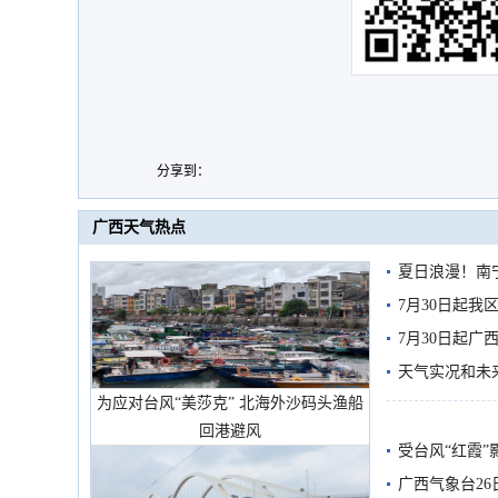
分享到：
广西天气热点
夏日浪漫！南
7月30日起
7月30日起
天气实况和未
为应对台风“美莎克” 北海外沙码头渔船
回港避风
受台风“红霞”
有较强降雨
广西气象台26