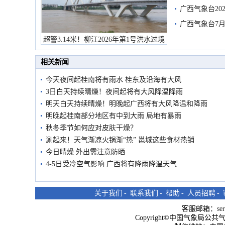
广西气象台20
预警
广西气象台7月
超警3.14米！柳江2026年第1号洪水过境
市民在堤岸见证汛况
相关新闻
今天夜间起桂南将有雨水 桂东及沿海有大风
3日白天持续晴燥！夜间起将有大风降温降雨
明天白天持续晴燥！明晚起广西将有大风降温和降雨
明晚起桂南部分地区有中到大雨 局地有暴雨
秋冬季节如何应对皮肤干燥？
涮起来！天气渐凉火锅渐“热” 邕城这些食材热销
今日晴燥 外出需注意防晒
4-5日受冷空气影响 广西将有降雨降温天气
关于我们
-
联系我们
-
帮助
-
人员招聘
-
客服邮箱：
se
Copyright©中国气象局公共气象服