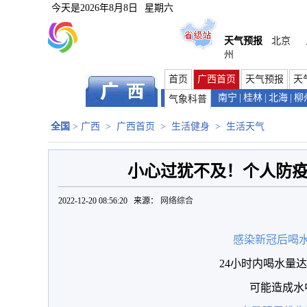
今天是
2026年8月8日
星期六
天气预报
北京
州
首页
广西首页
天气预报
天
南宁
|
桂林
|
北海
|
柳
气象科普
全国
>
广西
>
广西首页
>
生活健身
>
生活天气
小心过犹不及！个人防
2022-12-20 08:56:20 来源：
网络综合
感染新冠后喝
24小时内喝水量
可能造成水