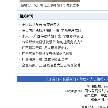
超警3.14米！柳江2026年第1号洪水过境
市民在堤岸见证汛况
相关新闻
全区晴到多云 昼夜温差大
三天内广西持续晴朗干燥 早晚寒冷依旧
未来3天广西持续晴朗干燥 早晚寒冷依旧
气温起伏大易诱发感冒 如何提高免疫力？
广西晴冷干燥 用火用电要小心
广西气象台继续发布低温蓝色预警
广西晴冷干燥 洗衣晾晒正当时
全区晴到少云 昼夜温差大注意防寒保暖
关于我们
-
联系我们
-
帮助
-
人员招聘
-
客服邮箱：
se
Copyright©中国气象局公共气象服
制作维护：中国
郑重声明：
京ICP证010385-2