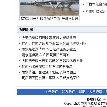
预警
广西气象台7月
阵雨初歇 钦
超警3.14米！柳江2026年第1号洪水过境
市民在堤岸见证汛况
相关新闻
今天仍有较明显降雨 明起大部转多云
桂西、桂南继续迎中雨 22日起高温炎热回归
雨水继续送清凉 22日起高温炎热重回
雨水逼退高温 广西获得短暂清凉
今明两天雨水逼退高温 22日起高温再反扑
桂南雨水来“退烧” 桂东北仍有高温
雨水将给广西退烧 22日起炎热再回归
明后两天雨水阻击高温 22日起炎热回归
关于我们
-
联系我们
-
帮助
-
人员招聘
-
客服邮箱：
se
Copyright©中国气象局公共气象服