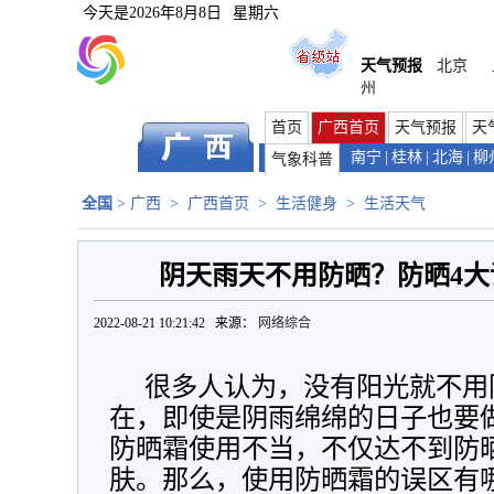
今天是
2026年8月8日
星期六
天气预报
北京
州
首页
广西首页
天气预报
天
南宁
|
桂林
|
北海
|
柳
气象科普
全国
>
广西
>
广西首页
>
生活健身
>
生活天气
阴天雨天不用防晒？防晒4
2022-08-21 10:21:42 来源：
网络综合
很多人认为，没有阳光就不用
在，即使是阴雨绵绵的日子也要
防晒霜使用不当，不仅达不到防
肤。那么，使用防晒霜的误区有